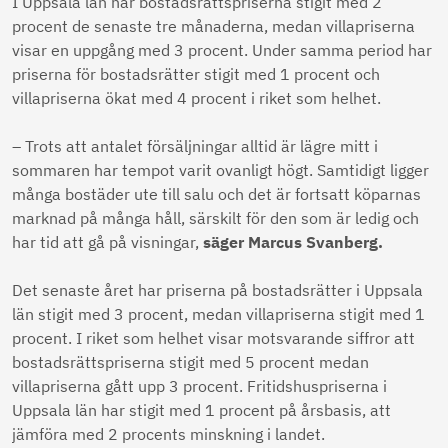
I Uppsala län har bostadsrättspriserna stigit med 2
procent de senaste tre månaderna, medan villapriserna
visar en uppgång med 3 procent. Under samma period har
priserna för bostadsrätter stigit med 1 procent och
villapriserna ökat med 4 procent i riket som helhet.
– Trots att antalet försäljningar alltid är lägre mitt i
sommaren har tempot varit ovanligt högt. Samtidigt ligger
många bostäder ute till salu och det är fortsatt köparnas
marknad på många håll, särskilt för den som är ledig och
har tid att gå på visningar,
säger Marcus Svanberg.
Det senaste året har priserna på bostadsrätter i Uppsala
län stigit med 3 procent, medan villapriserna stigit med 1
procent. I riket som helhet visar motsvarande siffror att
bostadsrättspriserna stigit med 5 procent medan
villapriserna gått upp 3 procent. Fritidshuspriserna i
Uppsala län har stigit med 1 procent på årsbasis, att
jämföra med 2 procents minskning i landet.