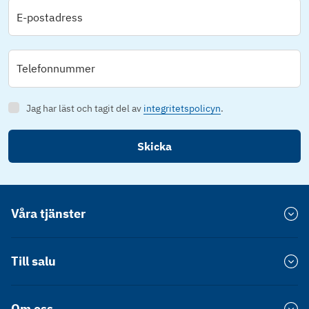
E-postadress
Telefonnummer
Jag har läst och tagit del av
integritetspolicyn
.
Skicka
Våra tjänster
Värdera bostad
Till salu
Försprång
Bostadsrätt Stockholm
Om oss