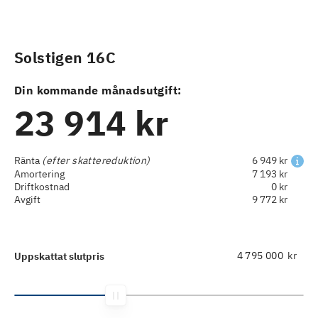
Solstigen 16C
Din kommande månadsutgift:
23 914 kr
Ränta
(efter skattereduktion)
6 949 kr
Amortering
7 193 kr
Driftkostnad
0 kr
Avgift
9 772 kr
kr
Uppskattat slutpris