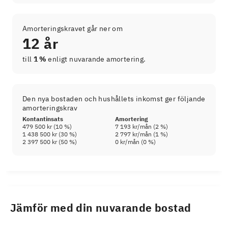
Amorteringskravet går ner om
12 år
till
1 %
enligt nuvarande amortering.
Den nya bostaden och hushållets inkomst ger följande
amorteringskrav
Kontantinsats
Amortering
479 500 kr
(
10
%)
7 193 kr
/mån (
2
%)
1 438 500 kr
(
30
%)
2 797 kr
/mån (
1
%)
2 397 500 kr
(
50
%)
0 kr
/mån (
0
%)
Jämför med din nuvarande bostad