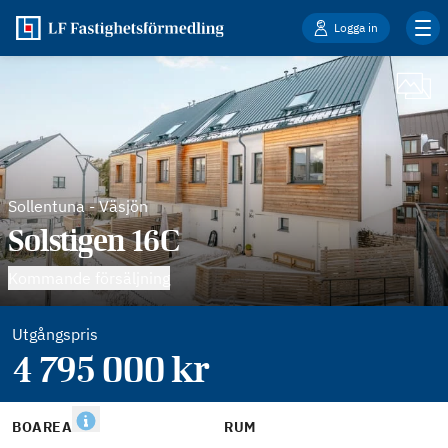
Logga in
Sollentuna
-
Väsjön
Solstigen 16C
Kommande försäljning
Utgångspris
4 795 000
kr
BOAREA
RUM