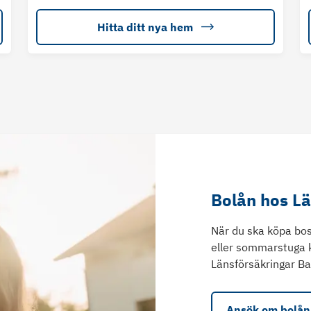
Hitta ditt nya hem
Bolån hos L
När du ska köpa bos
eller sommarstuga 
Länsförsäkringar Ba
Ansök om bolån