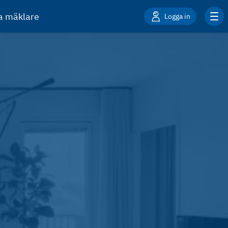
ta mäklare
Logga in