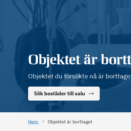
Objektet är bort
Objektet du försökte nå är borttage
Sök bostäder till salu
Hem
Objektet är borttaget