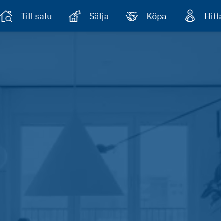
Till salu
Sälja
Köpa
Hit