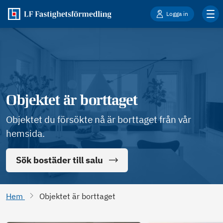
Logga in
Objektet är borttaget
Objektet du försökte nå är borttaget från vår
hemsida.
Sök bostäder till salu
Hem
Objektet är borttaget