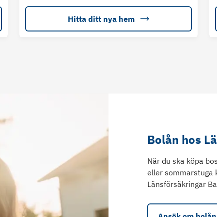
Hitta ditt nya hem
Bolån hos L
När du ska köpa bos
eller sommarstuga 
Länsförsäkringar Ba
Ansök om bolån