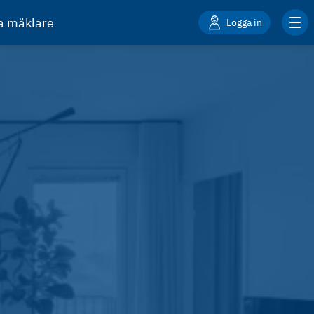
ta mäklare
Logga in