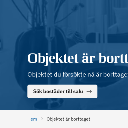
Objektet är bort
Objektet du försökte nå är borttage
Sök bostäder till salu
Hem
Objektet är borttaget