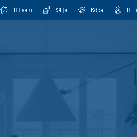
Till salu
Sälja
Köpa
Hit