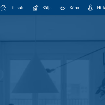
Till salu
Sälja
Köpa
Hit