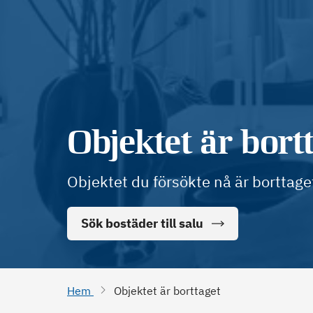
Objektet är bort
Objektet du försökte nå är borttage
Sök bostäder till salu
Hem
Objektet är borttaget