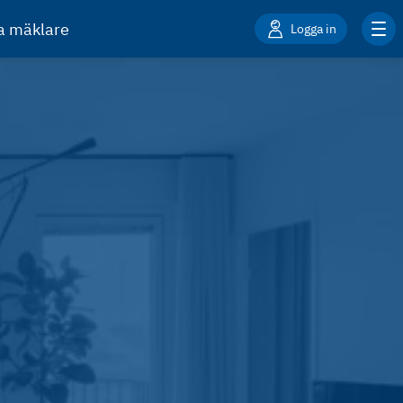
ta mäklare
Logga in