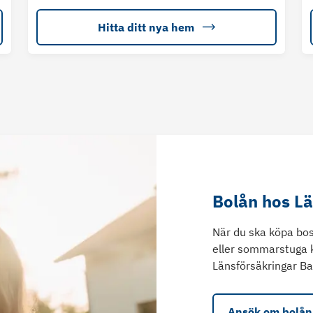
Hitta ditt nya hem
Bolån hos L
När du ska köpa bos
eller sommarstuga 
Länsförsäkringar Ba
Ansök om bolån