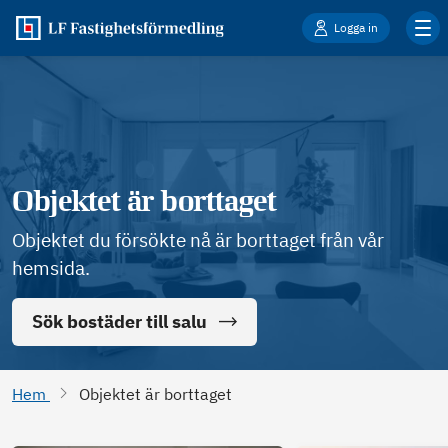
Logga in
Objektet är borttaget
Objektet du försökte nå är borttaget från vår
hemsida.
Sök bostäder till salu
Hem
Objektet är borttaget