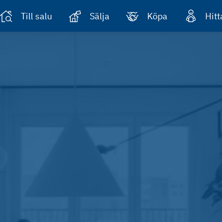
Till salu
Sälja
Köpa
Hit