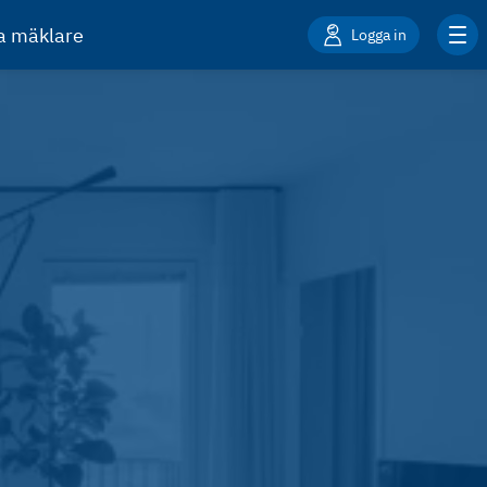
ta mäklare
Logga in