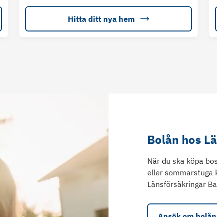
Hitta ditt nya hem
Bolån hos L
När du ska köpa bos
eller sommarstuga 
Länsförsäkringar Ba
Ansök om bolån