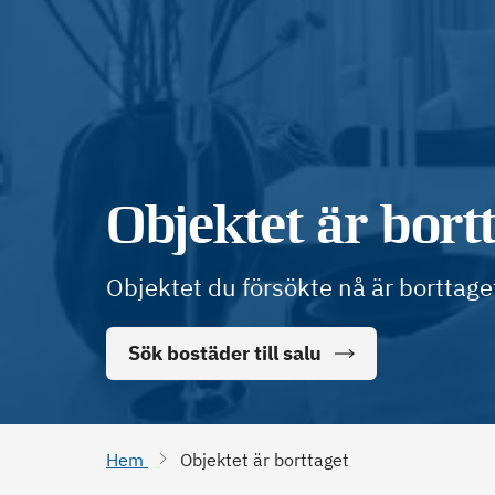
Objektet är bort
Objektet du försökte nå är borttage
Sök bostäder till salu
Hem
Objektet är borttaget