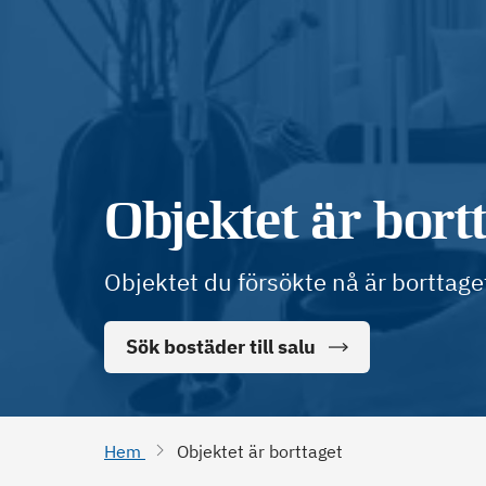
Objektet är bort
Objektet du försökte nå är borttage
Sök bostäder till salu
Hem
Objektet är borttaget