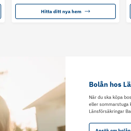
Hitta ditt nya hem
Bolån hos L
När du ska köpa bos
eller sommarstuga 
Länsförsäkringar Ba
Ansök om bolån