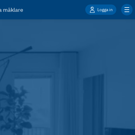
ta mäklare
Logga in