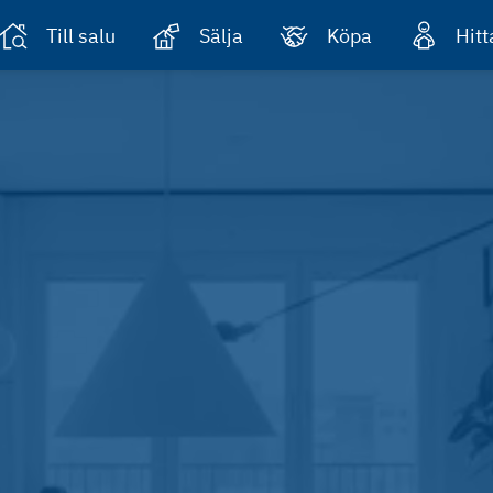
Till salu
Sälja
Köpa
Hit