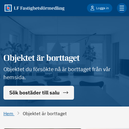
Logga in
Objektet är borttaget
Objektet du försökte nå är borttaget från vår
hemsida.
Sök bostäder till salu
Hem
Objektet är borttaget