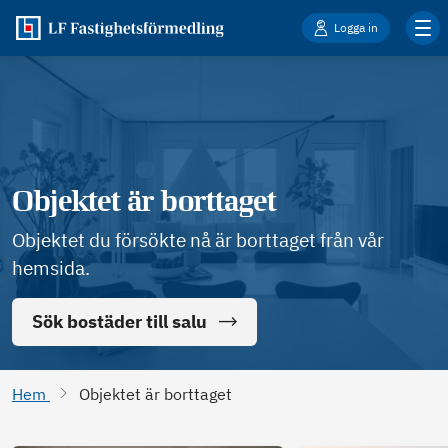
Logga in
Objektet är borttaget
Objektet du försökte nå är borttaget från vår
hemsida.
Sök bostäder till salu
Hem
Objektet är borttaget