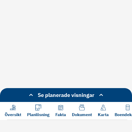
Se planerade visningar
Översikt
Planlösning
Fakta
Dokument
Karta
Boendek