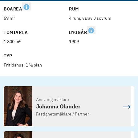
BOAREA
RUM
59 m²
4 rum, varav 3 sovrum
TOMTAREA
BYGGÅR
1 800 m²
1909
TYP
Fritidshus, 1 ½ plan
Ansvarig mäklare
Johanna Olander
Fastighetsmäklare / Partner