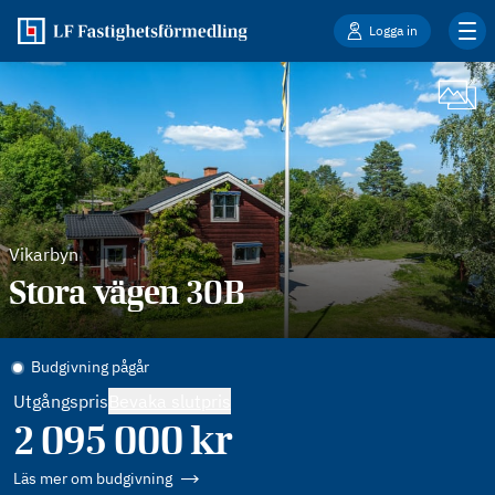
Logga in
Vikarbyn
Stora vägen 30B
Budgivning pågår
Utgångspris
Bevaka slutpris
2 095 000
kr
Läs mer om budgivning