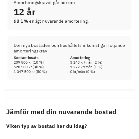
Amorteringskravet går ner om
12 år
till
1 %
enligt nuvarande amortering.
Den nya bostaden och hushållets inkomst ger följande
amorteringskrav
Kontantinsats
Amortering
209 500 kr
(
10
%)
3 143 kr
/mån (
2
%)
628 500 kr
(
30
%)
1 222 kr
/mån (
1
%)
1 047 500 kr
(
50
%)
0 kr
/mån (
0
%)
Jämför med din nuvarande bostad
Viken typ av bostad har du idag?