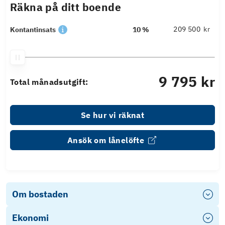
Räkna på ditt boende
kr
Kontantinsats
10 %
9 795 kr
Total månadsutgift:
Se hur vi räknat
Ansök om lånelöfte
Om bostaden
Ekonomi