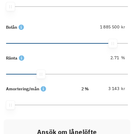
kr
Bolån
%
Ränta
kr
Amortering/mån
2 %
Ansök om lånelöfte