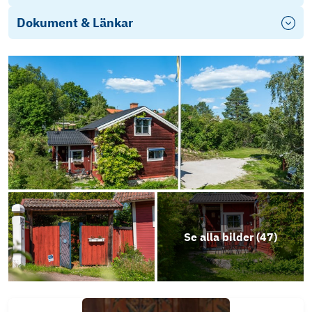
Dokument & Länkar
Frågelista
Energideklaration
Besiktning
Prospekt
Objektsbeskrivning
Se alla bilder (
47
)