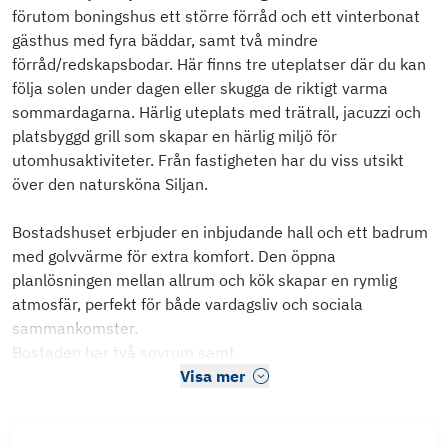
förutom boningshus ett större förråd och ett vinterbonat
gästhus med fyra bäddar, samt två mindre
förråd/redskapsbodar. Här finns tre uteplatser där du kan
följa solen under dagen eller skugga de riktigt varma
sommardagarna. Härlig uteplats med trätrall, jacuzzi och
platsbyggd grill som skapar en härlig miljö för
utomhusaktiviteter. Från fastigheten har du viss utsikt
över den natursköna Siljan.
Bostadshuset erbjuder en inbjudande hall och ett badrum
med golvvärme för extra komfort. Den öppna
planlösningen mellan allrum och kök skapar en rymlig
atmosfär, perfekt för både vardagsliv och sociala
sammankomster.
Bostaden har två sovrum samt
Visa mer