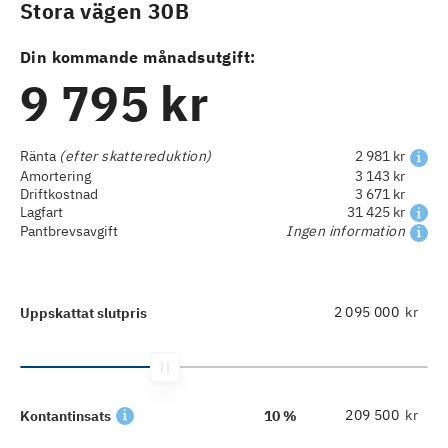
Stora vägen 30B
Din kommande månadsutgift:
9 795 kr
Ränta
(efter skattereduktion)
2 981 kr
Amortering
3 143 kr
Driftkostnad
3 671 kr
Lagfart
31 425 kr
Pantbrevsavgift
Ingen information
kr
Uppskattat slutpris
kr
Kontantinsats
10 %