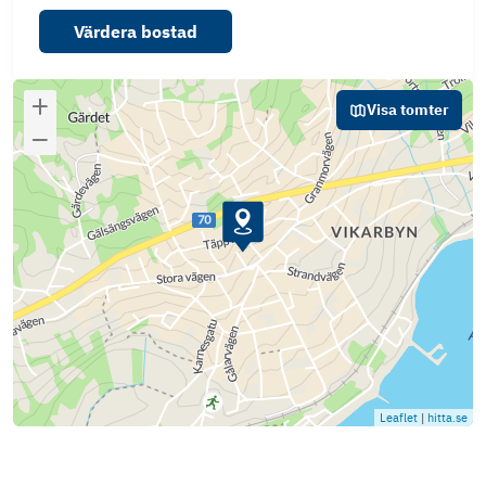
Värdera bostad
Visa tomter
Leaflet
|
hitta.se