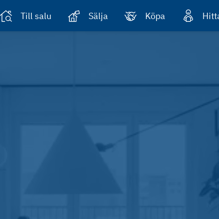
Till salu
Sälja
Köpa
Hit