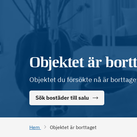
Objektet är bort
Objektet du försökte nå är borttage
Sök bostäder till salu
Hem
Objektet är borttaget