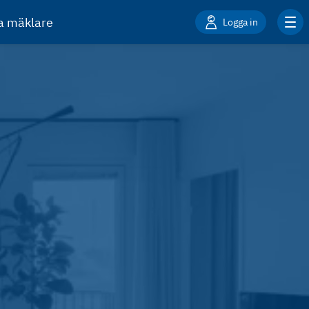
ta mäklare
Logga in