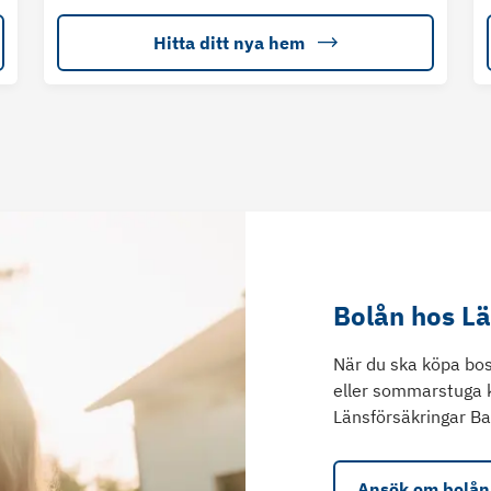
Hitta ditt nya hem
Bolån hos L
När du ska köpa bos
eller sommarstuga 
Länsförsäkringar Ba
Ansök om bolån