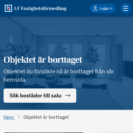
Logga in
Objektet är borttaget
Objektet du försökte nå är borttaget från vår
hemsida.
Sök bostäder till salu
Hem
Objektet är borttaget