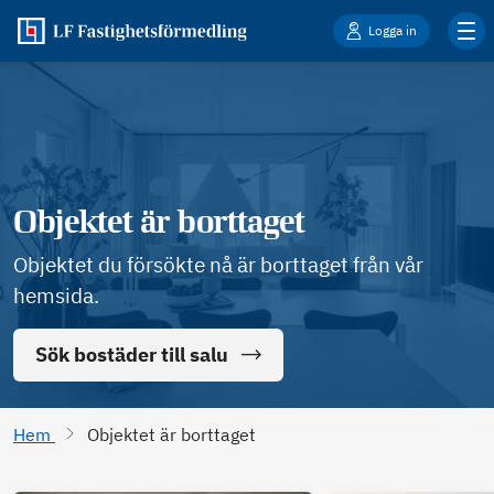
Logga in
Objektet är borttaget
Objektet du försökte nå är borttaget från vår
hemsida.
Sök bostäder till salu
Hem
Objektet är borttaget