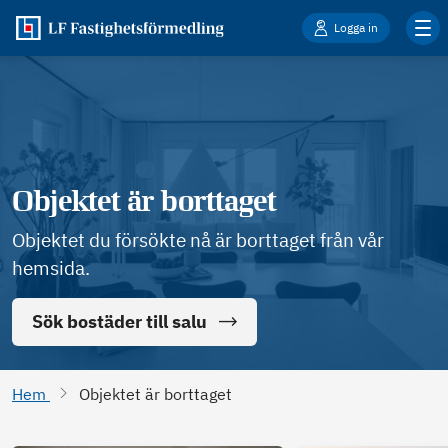
Logga in
Objektet är borttaget
Objektet du försökte nå är borttaget från vår
hemsida.
Sök bostäder till salu
Hem
Objektet är borttaget