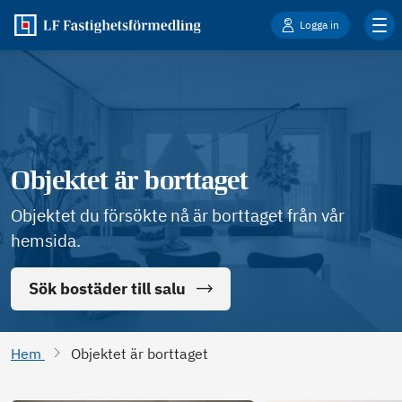
Logga in
Objektet är borttaget
Objektet du försökte nå är borttaget från vår
hemsida.
Sök bostäder till salu
Hem
Objektet är borttaget