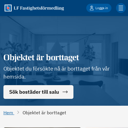
Logga in
Objektet är borttaget
Objektet du försökte nå är borttaget från vår
hemsida.
Sök bostäder till salu
Hem
Objektet är borttaget