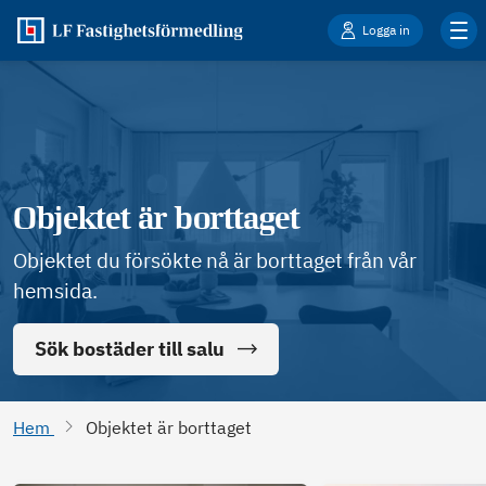
Logga in
Objektet är borttaget
Objektet du försökte nå är borttaget från vår
hemsida.
Sök bostäder till salu
Hem
Objektet är borttaget