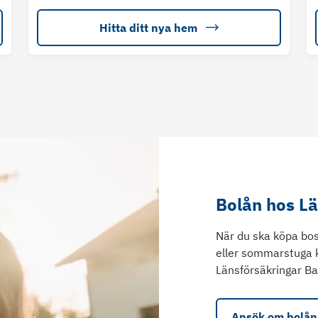
Hitta ditt nya hem
Bolån hos L
När du ska köpa bos
eller sommarstuga 
Länsförsäkringar Ba
Ansök om bolån