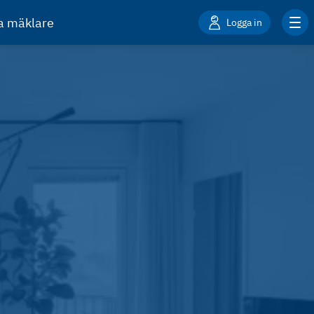
ta mäklare
Logga in