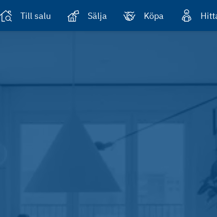
Till salu
Sälja
Köpa
Hit