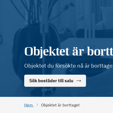
Objektet är bort
Objektet du försökte nå är borttage
Sök bostäder till salu
Hem
Objektet är borttaget