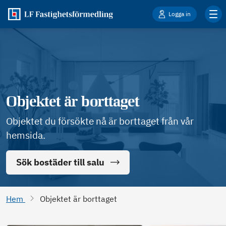
Logga in
Objektet är borttaget
Objektet du försökte nå är borttaget från vår
hemsida.
Sök bostäder till salu
Hem
Objektet är borttaget