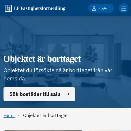
Logga in
Objektet är borttaget
Objektet du försökte nå är borttaget från vår
hemsida.
Sök bostäder till salu
Hem
Objektet är borttaget