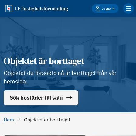
Logga in
Objektet är borttaget
Objektet du försökte nå är borttaget från vår
hemsida.
Sök bostäder till salu
Hem
Objektet är borttaget