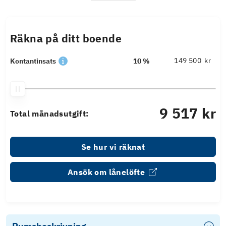
Räkna på ditt boende
kr
Kontantinsats
10 %
9 517 kr
Total månadsutgift:
Se hur vi räknat
Ansök om lånelöfte