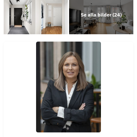
Se alla bilder (
24
)