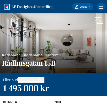
Logga in
Karlshamn
-
Karlshamn Centrum
Rådhusgatan 15B
Eller bud
Bevaka slutpris
1 495 000
kr
BOAREA
RUM