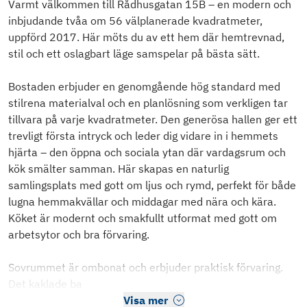
Varmt välkommen till Rådhusgatan 15B – en modern och
inbjudande tvåa om 56 välplanerade kvadratmeter,
uppförd 2017. Här möts du av ett hem där hemtrevnad,
stil och ett oslagbart läge samspelar på bästa sätt.
Bostaden erbjuder en genomgående hög standard med
stilrena materialval och en planlösning som verkligen tar
tillvara på varje kvadratmeter. Den generösa hallen ger ett
trevligt första intryck och leder dig vidare in i hemmets
hjärta – den öppna och sociala ytan där vardagsrum och
kök smälter samman. Här skapas en naturlig
samlingsplats med gott om ljus och rymd, perfekt för både
lugna hemmakvällar och middagar med nära och kära.
Köket är modernt och smakfullt utformat med gott om
arbetsytor och bra förvaring.
Sovrummet är ombonat och erbjuder praktisk förvaring.
Det kaklade ba
Visa mer