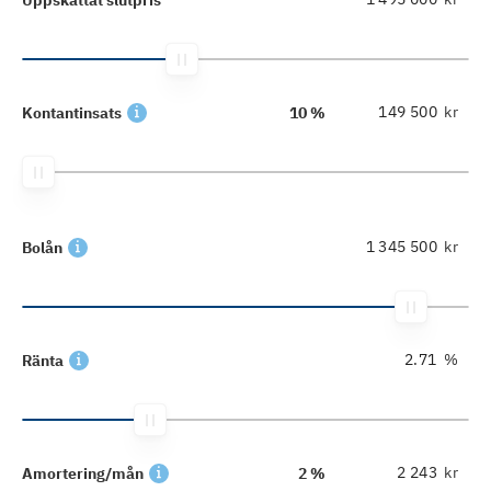
kr
Kontantinsats
10 %
kr
Bolån
%
Ränta
kr
Amortering/mån
2 %