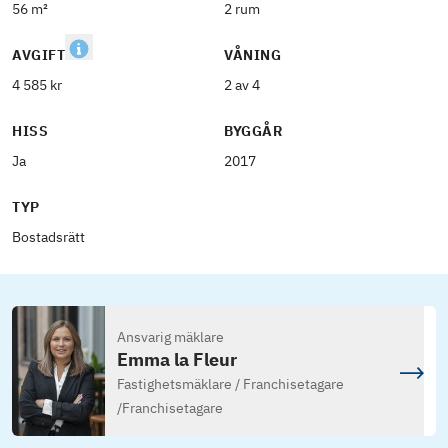
56 m²
2 rum
AVGIFT
VÅNING
4 585 kr
2 av 4
HISS
BYGGÅR
Ja
2017
TYP
Bostadsrätt
Ansvarig mäklare
Emma la Fleur
Fastighetsmäklare / Franchisetagare
/
Franchisetagare