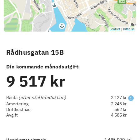
Leaflet
|
hitta.se
Rådhusgatan 15B
Din kommande månadsutgift:
9 517 kr
Ränta
(efter skattereduktion)
2 127 kr
Amortering
2 243 kr
Driftkostnad
562 kr
Avgift
4 585 kr
kr
Uppskattat slutpris