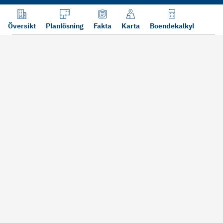
Översikt
Planlösning
Fakta
Karta
Boendekalkyl
Läs mer
Bra att tänka på vid köp
Sälj din bosta