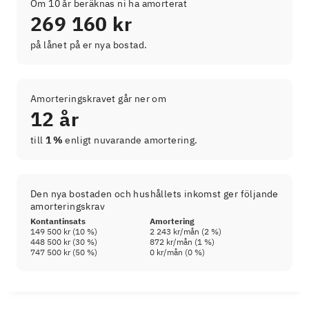
Om 10 år beräknas ni ha amorterat
269 160 kr
på lånet på er nya bostad.
Amorteringskravet går ner om
12 år
till
1 %
enligt nuvarande amortering.
Den nya bostaden och hushållets inkomst ger följande
amorteringskrav
Kontantinsats
Amortering
149 500 kr
(
10
%)
2 243 kr
/mån (
2
%)
448 500 kr
(
30
%)
872 kr
/mån (
1
%)
747 500 kr
(
50
%)
0 kr
/mån (
0
%)