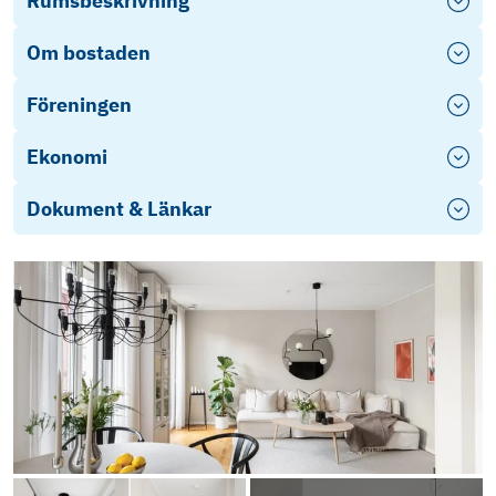
Rumsbeskrivning
Om bostaden
Föreningen
Ekonomi
Dokument & Länkar
Stadgar
Årsredovisning Rådhusgatan 2024
ED Rådhusgatan 15
Objektsbeskrivning