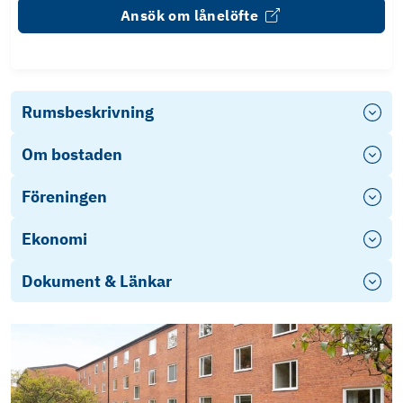
Ansök om lånelöfte
Rumsbeskrivning
Om bostaden
Föreningen
Ekonomi
Dokument & Länkar
Energideklaration Långakärrvägen 6
Stadgar Karlshamnshus nr. 7