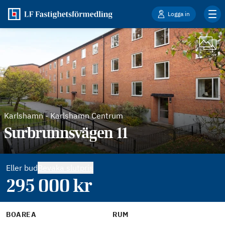
Logga in
Karlshamn
-
Karlshamn Centrum
Surbrunnsvägen 11
Eller bud
Bevaka slutpris
295 000
kr
BOAREA
RUM