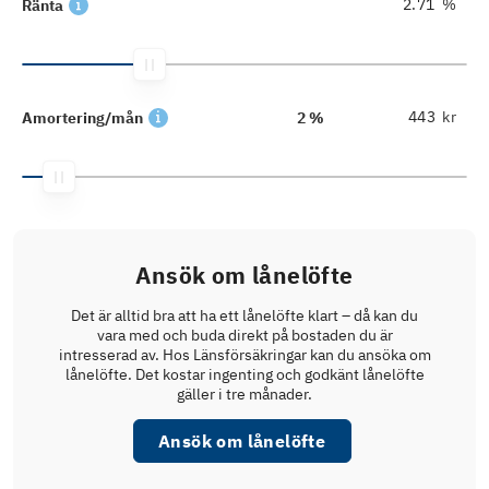
%
Ränta
kr
Amortering/mån
2 %
Ansök om lånelöfte
Det är alltid bra att ha ett lånelöfte klart – då kan du
vara med och buda direkt på bostaden du är
intresserad av. Hos Länsförsäkringar kan du ansöka om
lånelöfte. Det kostar ingenting och godkänt lånelöfte
gäller i tre månader.
Ansök om lånelöfte