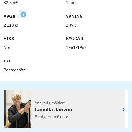
32,5 m²
1 rum
AVGIFT
VÅNING
2 110 kr
2 av 3
HISS
BYGGÅR
Nej
1961-1962
TYP
Bostadsrätt
Ansvarig mäklare
Camilla Janzon
Fastighetsmäklare