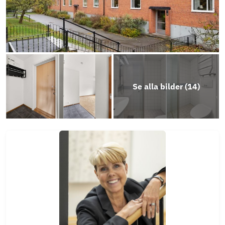
Energideklaration Surbrunnsvägen 7, 9 11
RB_BRF_Karlshamnshus_7-Årsredovisning-20
Objektsbeskrivning
Se alla bilder (
14
)