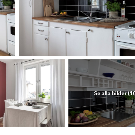
Se alla bilder (
1