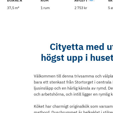
BOAREA
RUM
AVGIFT
VÅ
37,5 m²
1 rum
2 753 kr
5 a
Cityetta med u
högst upp i huset
Välkommen till denna trivsamma och välpla
bara ett stenkast från Stortorget i centrala
ljusinsläpp och en härlig känsla av rymd. D
och arbetshörna, och intill ligger en rymlig
Köket har charmigt originalkök som varsamt
matbord. Duschrummet är helkaklat i stilren