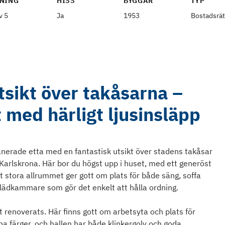
NING
HISS
BYGGÅR
TYP
v 5
Ja
1953
Bostadsrät
tsikt över takåsarna –
 med härligt ljusinsläpp
nerade etta med en fantastisk utsikt över stadens takåsar
 Karlskrona. Här bor du högst upp i huset, med ett generöst
et stora allrummet ger gott om plats för både säng, soffa
 klädkammare som gör det enkelt att hålla ordning.
 renoverats. Här finns gott om arbetsyta och plats för
a färger, och hallen har både klinkergolv och goda