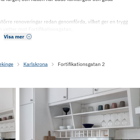
större renoveringar redan genomförda, vilket ger en trygg
 vetter mot Fortifikationsgatan,
Visa mer
ekinge
Karlskrona
Fortifikationsgatan 2