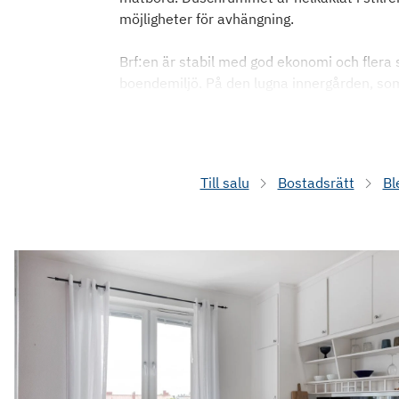
möjligheter för avhängning.
Brf:en är stabil med god ekonomi och flera 
boendemiljö. På den lugna innergården, som
Till salu
Bostadsrätt
Bl