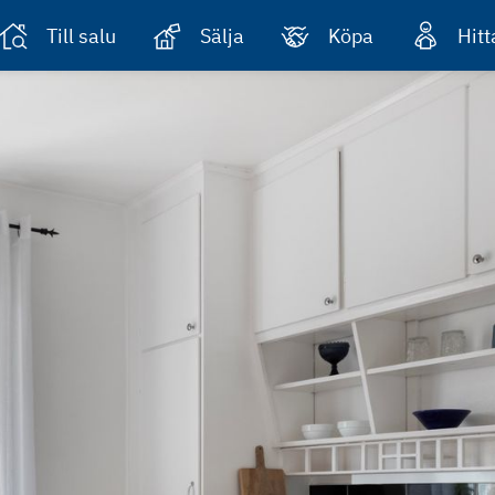
Till salu
Sälja
Köpa
Hit