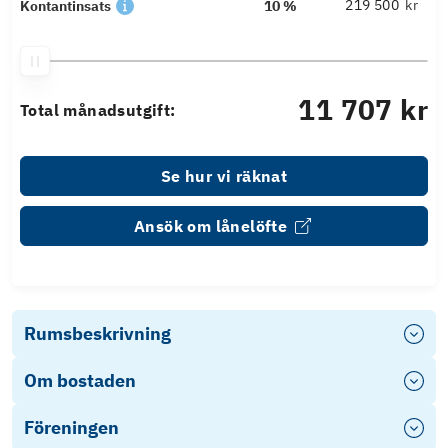
kr
Kontantinsats
10 %
11 707 kr
Total månadsutgift:
Se hur vi räknat
Ansök om lånelöfte
Rumsbeskrivning
Om bostaden
Föreningen