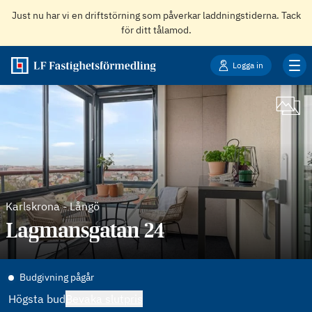
Just nu har vi en driftstörning som påverkar laddningstiderna. Tack
för ditt tålamod.
Logga in
Karlskrona
-
Långö
Lagmansgatan 24
Budgivning pågår
Högsta bud
Bevaka slutpris