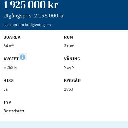
1 925 000
kr
Utgångspris:
2 195 000
kr
Läs mer om budgivning
BOAREA
RUM
64 m²
3 rum
AVGIFT
VÅNING
5 252 kr
7 av 7
HISS
BYGGÅR
Ja
1953
TYP
Bostadsrätt