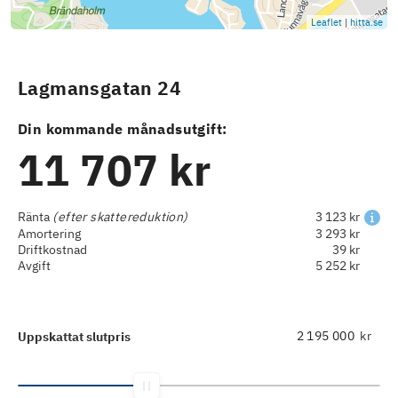
Leaflet
|
hitta.se
Lagmansgatan 24
Din kommande månadsutgift:
11 707 kr
Ränta
(efter skattereduktion)
3 123 kr
Amortering
3 293 kr
Driftkostnad
39 kr
Avgift
5 252 kr
kr
Uppskattat slutpris