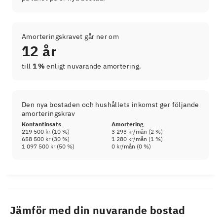
Amorteringskravet går ner om
12 år
till
1 %
enligt nuvarande amortering.
Den nya bostaden och hushållets inkomst ger följande
amorteringskrav
Kontantinsats
Amortering
219 500 kr
(
10
%)
3 293 kr
/mån (
2
%)
658 500 kr
(
30
%)
1 280 kr
/mån (
1
%)
1 097 500 kr
(
50
%)
0 kr
/mån (
0
%)
Jämför med din nuvarande bostad