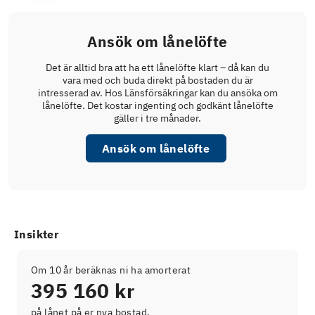
Ansök om lånelöfte
Det är alltid bra att ha ett lånelöfte klart – då kan du
vara med och buda direkt på bostaden du är
intresserad av. Hos Länsförsäkringar kan du ansöka om
lånelöfte. Det kostar ingenting och godkänt lånelöfte
gäller i tre månader.
Ansök om lånelöfte
Insikter
Om 10 år beräknas ni ha amorterat
395 160 kr
på lånet på er nya bostad.