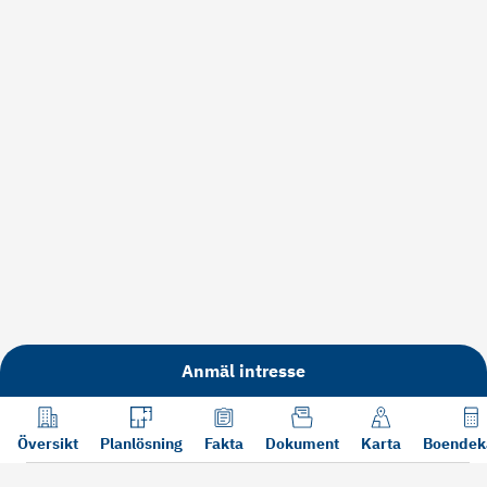
Anmäl intresse
Översikt
Planlösning
Fakta
Dokument
Karta
Boendek