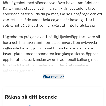
hörnlägenhet med slående vyer över havet, området och
Karlskronas stadssiluett i fjärran. Från bostadens läge i
söder och öster bjuds du på magiska soluppgångar och ett
vackert ljusflöde under hela dagen, där havet glittrar i
solskenet på ett sätt som är svårt att inte förälska sig i.
Lägenheten präglas av ett härligt ljusinsläpp tack vare sitt
höga och fria läge samt hörnplaceringen. Den nybyggda
inglasade balkongen blir snabbt bostadens självklara
favoritplats. Under sommaren kan glaspartierna öppnas
upp för att skapa känslan av en traditionell balkong med
frihet och havsbris, medan de under årets svalare
månader ger ett sk
Visa mer
Räkna på ditt boende