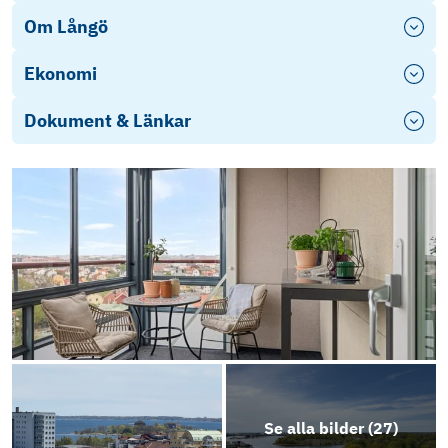
Om Långö
Ekonomi
Dokument & Länkar
Energideklaration (18)
Stadgar 2024
Årsredovisning-2024-2025
Objektsbeskrivning
Se alla bilder (
27
)