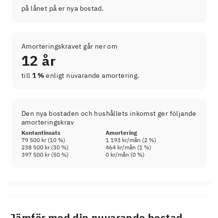
på lånet på er nya bostad.
Amorteringskravet går ner om
12 år
till
1 %
enligt nuvarande amortering.
Den nya bostaden och hushållets inkomst ger följande
amorteringskrav
Kontantinsats
Amortering
79 500 kr
(
10
%)
1 193 kr
/mån (
2
%)
238 500 kr
(
30
%)
464 kr
/mån (
1
%)
397 500 kr
(
50
%)
0 kr
/mån (
0
%)
Jämför med din nuvarande bostad