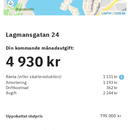
Leaflet
|
hitta.se
Lagmansgatan 24
Din kommande månadsutgift:
4 930 kr
Ränta
(efter skattereduktion)
1 131 kr
Amortering
1 193 kr
Driftkostnad
362 kr
Avgift
2 244 kr
kr
Uppskattat slutpris