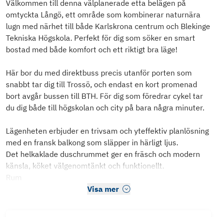
Välkommen till denna välplanerade etta belägen på
omtyckta Långö, ett område som kombinerar naturnära
lugn med närhet till både Karlskrona centrum och Blekinge
Tekniska Högskola. Perfekt för dig som söker en smart
bostad med både komfort och ett riktigt bra läge!
Här bor du med direktbuss precis utanför porten som
snabbt tar dig till Trossö, och endast en kort promenad
bort avgår bussen till BTH. För dig som föredrar cykel tar
du dig både till högskolan och city på bara några minuter.
Lägenheten erbjuder en trivsam och yteffektiv planlösning
med en fransk balkong som släpper in härligt ljus.
Det helkaklade duschrummet ger en fräsch och modern
känsla, köket välgenomtänkt och funktionellt.
Rum
Visa mer