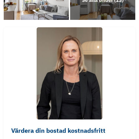
Se alla bilder (
13
)
Information av bostaden
Objektsbeskrivning
Värdera din bostad kostnadsfritt