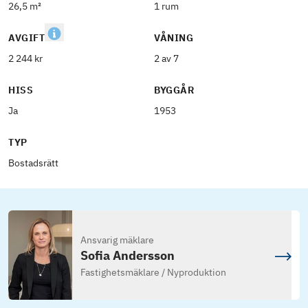
26,5 m²
1 rum
AVGIFT
VÅNING
2 244 kr
2 av 7
HISS
BYGGÅR
Ja
1953
TYP
Bostadsrätt
Ansvarig mäklare
Sofia Andersson
Fastighetsmäklare / Nyproduktion