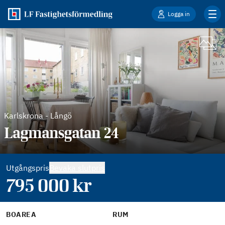
Logga in
Karlskrona
-
Långö
Lagmansgatan 24
Utgångspris
Bevaka slutpris
795 000
kr
BOAREA
RUM