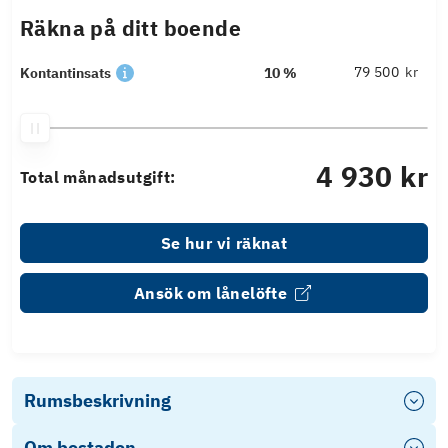
Räkna på ditt boende
kr
Kontantinsats
10 %
4 930 kr
Total månadsutgift:
Se hur vi räknat
Ansök om lånelöfte
Rumsbeskrivning
Om bostaden