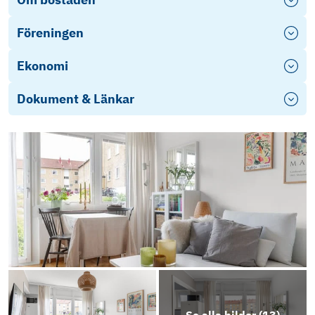
Föreningen
Ekonomi
Dokument & Länkar
Stadgar
Årsredovisning-2023
Energideklaration
Frågelista
Driftkostnaden