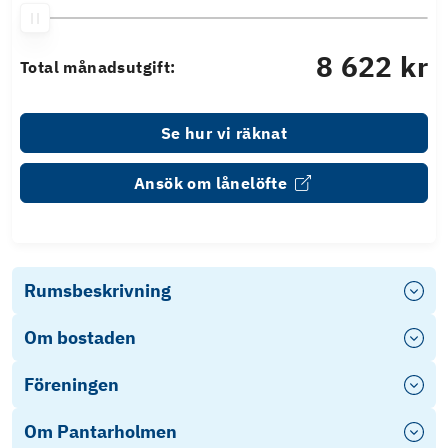
8 622 kr
Total månadsutgift:
Se hur vi räknat
Ansök om lånelöfte
Rumsbeskrivning
Om bostaden
Föreningen
Om Pantarholmen