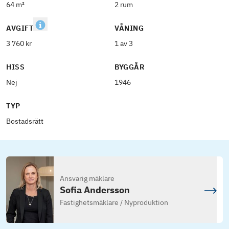
64 m²
2 rum
AVGIFT
VÅNING
3 760 kr
1 av 3
HISS
BYGGÅR
Nej
1946
TYP
Bostadsrätt
Ansvarig mäklare
Sofia Andersson
Fastighetsmäklare / Nyproduktion