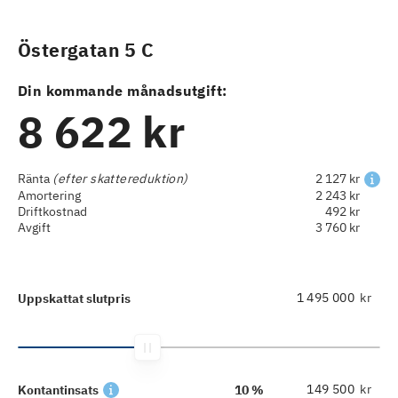
Östergatan 5 C
Din kommande månadsutgift:
8 622 kr
Ränta
(efter skattereduktion)
2 127 kr
Amortering
2 243 kr
Driftkostnad
492 kr
Avgift
3 760 kr
kr
Uppskattat slutpris
kr
Kontantinsats
10 %