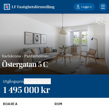
Logga in
Karlskrona
-
Pantarholmen
Östergatan 5 C
Utgångspris
Bevaka slutpris
1 495 000
kr
BOAREA
RUM