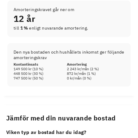
Amorteringskravet går ner om
12 år
till
1 %
enligt nuvarande amortering.
Den nya bostaden och hushållets inkomst ger följande
amorteringskrav
Kontantinsats
Amortering
149 500 kr
(
10
%)
2 243 kr
/mån (
2
%)
448 500 kr
(
30
%)
872 kr
/mån (
1
%)
747 500 kr
(
50
%)
0 kr
/mån (
0
%)
Jämför med din nuvarande bostad
Viken typ av bostad har du idag?