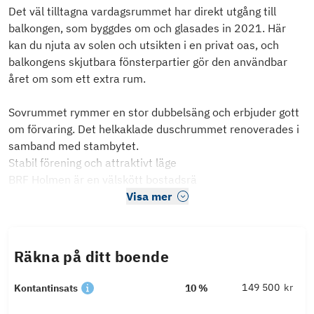
Det väl tilltagna vardagsrummet har direkt utgång till
balkongen, som byggdes om och glasades in 2021. Här
kan du njuta av solen och utsikten i en privat oas, och
balkongens skjutbara fönsterpartier gör den användbar
året om som ett extra rum.
Sovrummet rymmer en stor dubbelsäng och erbjuder gott
om förvaring. Det helkaklade duschrummet renoverades i
samband med stambytet.
Stabil förening och attraktivt läge
BRF Holmen är en välskött bostadsrä
Visa mer
Räkna på ditt boende
kr
Kontantinsats
10 %