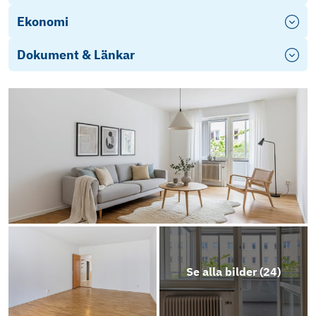
Ekonomi
Dokument & Länkar
Årsredovisning 2024-2025
Stadgar
Energideklaration
Objektsbeskrivning
Se alla bilder (
24
)