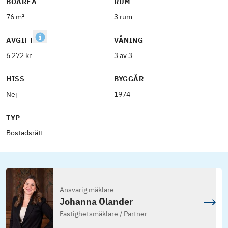
BOAREA
RUM
76 m²
3 rum
AVGIFT
VÅNING
6 272 kr
3 av 3
HISS
BYGGÅR
Nej
1974
TYP
Bostadsrätt
Ansvarig mäklare
Johanna Olander
Fastighetsmäklare / Partner