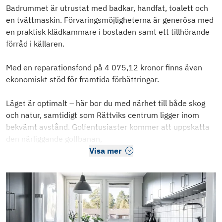
Badrummet är utrustat med badkar, handfat, toalett och
en tvättmaskin. Förvaringsmöjligheterna är generösa med
en praktisk klädkammare i bostaden samt ett tillhörande
förråd i källaren.
Med en reparationsfond på 4 075,12 kronor finns även
ekonomiskt stöd för framtida förbättringar.
Läget är optimalt – här bor du med närhet till både skog
och natur, samtidigt som Rättviks centrum ligger inom
bekvämt avstånd. Golfentusiaster kommer att uppskatta
den närliggande golfbanan,
Visa mer