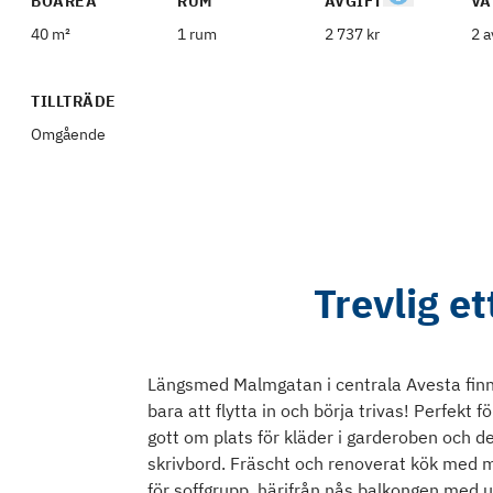
BOAREA
RUM
AVGIFT
VÅ
40 m²
1 rum
2 737 kr
2 a
TILLTRÄDE
Omgående
Trevlig et
Längsmed Malmgatan i centrala Avesta finn
bara att flytta in och börja trivas! Perfekt 
gott om plats för kläder i garderoben och d
skrivbord. Fräscht och renoverat kök med m
för soffgrupp, härifrån nås balkongen me