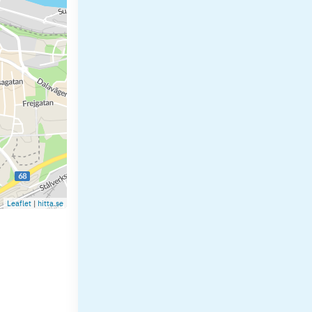
Leaflet
|
hitta.se