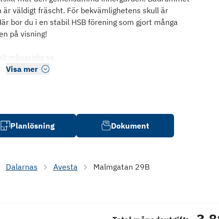
r väldigt fräscht. För bekvämlighetens skull är
är bor du i en stabil HSB förening som gjort många
n på visning!
 all mångsidig sa
Visa mer
Planlösning
Dokument
Dalarnas
Avesta
Malmgatan 29B