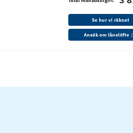
3 8
Total månadsutgift:
Se hur vi räknat
Ansök om lånelöfte