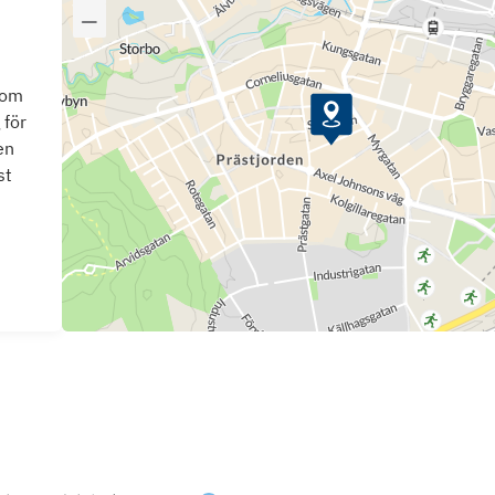
som
 för
en
st