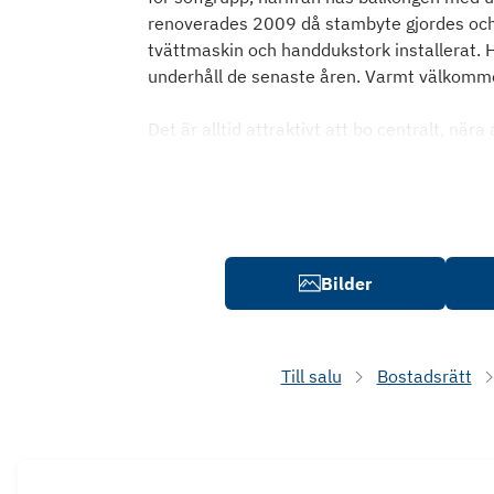
renoverades 2009 då stambyte gjordes och ä
tvättmaskin och handdukstork installerat. H
underhåll de senaste åren. Varmt välkomme
Det är alltid attraktivt att bo centralt, nära
Bilder
Till salu
Bostadsrätt