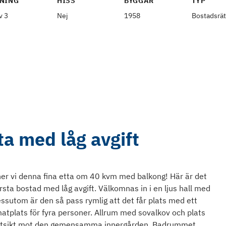
NING
HISS
BYGGÅR
TYP
v 3
Nej
1958
Bostadsrät
ta med låg avgift
er vi denna fina etta om 40 kvm med balkong! Här är det
första bostad med låg avgift. Välkomnas in i en ljus hall med
essutom är den så pass rymlig att det får plats med ett
atplats för fyra personer. Allrum med sovalkov och plats
d utsikt mot den gemensamma innergården. Badrummet