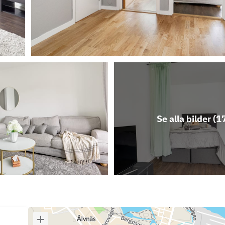
Se alla bilder (
1