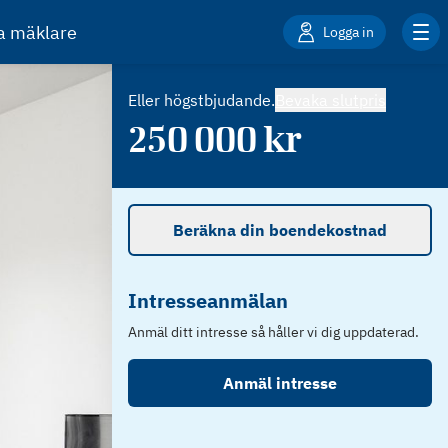
ta mäklare
Logga in
Eller högstbjudande.
Bevaka slutpris
250 000
kr
Beräkna din boendekostnad
Intresseanmälan
Anmäl ditt intresse så håller vi dig uppdaterad.
Anmäl intresse