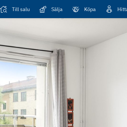
Till salu
Sälja
Köpa
Hit