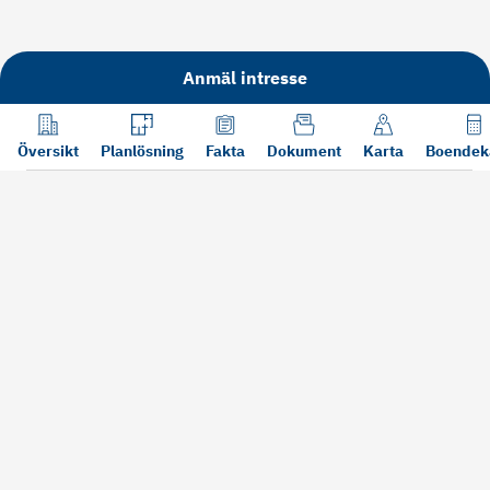
Anmäl intresse
Översikt
Planlösning
Fakta
Dokument
Karta
Boendek
Läs mer