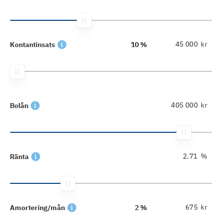
kr
Kontantinsats
10 %
kr
Bolån
%
Ränta
kr
Amortering/mån
2 %