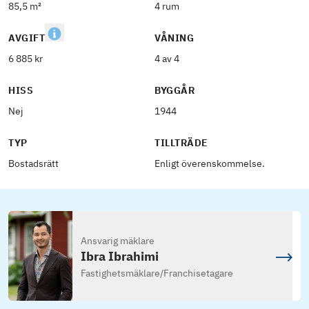
85,5 m²
4 rum
AVGIFT
VÅNING
6 885 kr
4 av 4
HISS
BYGGÅR
Nej
1944
TYP
TILLTRÄDE
Bostadsrätt
Enligt överenskommelse.
Ansvarig mäklare
Ibra Ibrahimi
Fastighetsmäklare
/
Franchisetagare