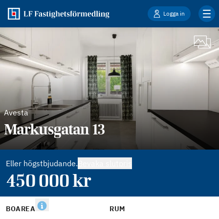
Logga in
Avesta
Markusgatan 13
Eller högstbjudande.
Bevaka slutpris
450 000
kr
BOAREA
RUM