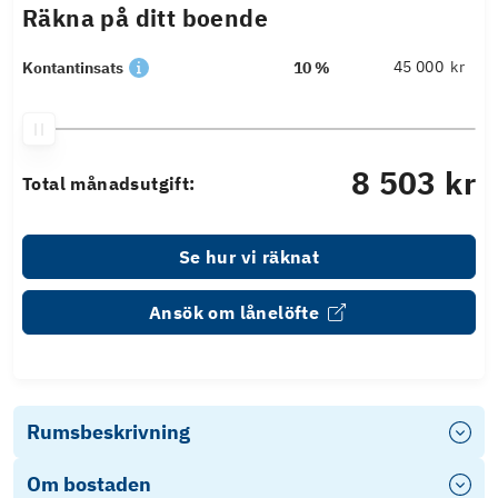
Räkna på ditt boende
kr
Kontantinsats
10 %
8 503 kr
Total månadsutgift:
Se hur vi räknat
Ansök om lånelöfte
Rumsbeskrivning
Om bostaden