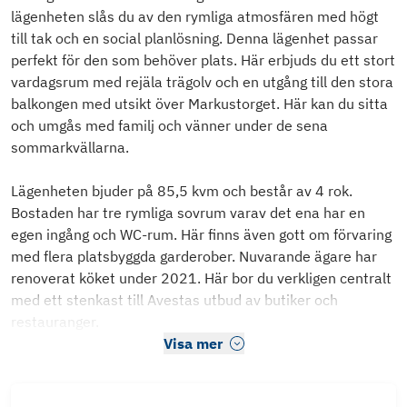
lägenheten slås du av den rymliga atmosfären med högt
till tak och en social planlösning. Denna lägenhet passar
perfekt för den som behöver plats. Här erbjuds du ett stort
vardagsrum med rejäla trägolv och en utgång till den stora
balkongen med utsikt över Markustorget. Här kan du sitta
och umgås med familj och vänner under de sena
sommarkvällarna.
Lägenheten bjuder på 85,5 kvm och består av 4 rok.
Bostaden har tre rymliga sovrum varav det ena har en
egen ingång och WC-rum. Här finns även gott om förvaring
med flera platsbyggda garderober. Nuvarande ägare har
renoverat köket under 2021. Här bor du verkligen centralt
med ett stenkast till Avestas utbud av butiker och
restauranger.
Visa mer