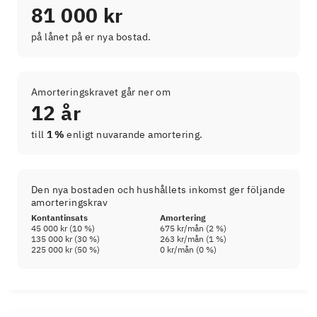
81 000 kr
på lånet på er nya bostad.
Amorteringskravet går ner om
12 år
till
1 %
enligt nuvarande amortering.
Den nya bostaden och hushållets inkomst ger följande
amorteringskrav
Kontantinsats
Amortering
45 000 kr
(
10
%)
675 kr
/mån (
2
%)
135 000 kr
(
30
%)
263 kr
/mån (
1
%)
225 000 kr
(
50
%)
0 kr
/mån (
0
%)