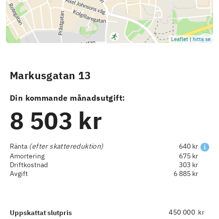
Leaflet
|
hitta.se
Markusgatan 13
Din kommande månadsutgift:
8 503 kr
Ränta
(efter skattereduktion)
640 kr
Amortering
675 kr
Driftkostnad
303 kr
Avgift
6 885 kr
kr
Uppskattat slutpris