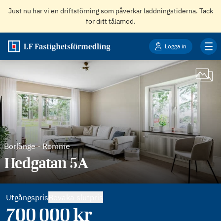
Just nu har vi en driftstörning som påverkar laddningstiderna. Tack
för ditt tålamod.
Logga in
Borlänge
-
Romme
Hedgatan 5A
Utgångspris
Bevaka slutpris
700 000
kr