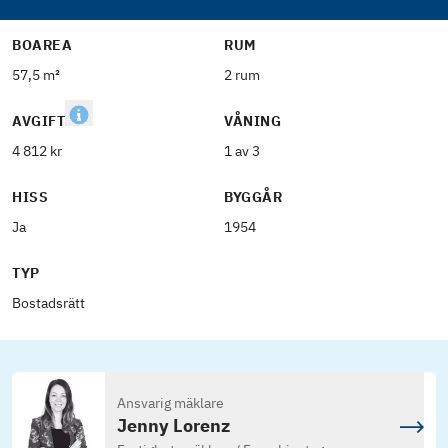
BOAREA
RUM
57,5 m²
2 rum
AVGIFT
VÅNING
4 812 kr
1 av 3
HISS
BYGGÅR
Ja
1954
TYP
Bostadsrätt
Ansvarig mäklare
Jenny Lorenz