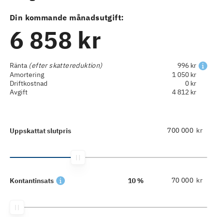
Din kommande månadsutgift:
6 858 kr
Ränta
(efter skattereduktion)
996 kr
Amortering
1 050 kr
Driftkostnad
0 kr
Avgift
4 812 kr
kr
Uppskattat slutpris
kr
Kontantinsats
10 %