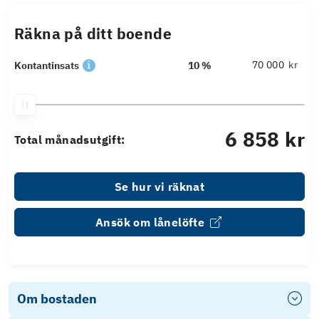
Räkna på ditt boende
kr
Kontantinsats
10 %
6 858 kr
Total månadsutgift:
Se hur vi räknat
Ansök om lånelöfte
Om bostaden