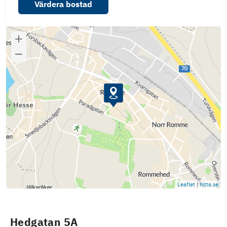
Värdera bostad
Leaflet
|
hitta.se
Hedgatan 5A