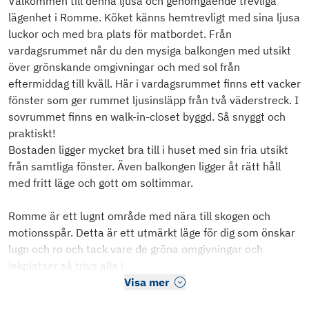
Välkommen till denna ljusa och genomgående trevliga
lägenhet i Romme. Köket känns hemtrevligt med sina ljusa
luckor och med bra plats för matbordet. Från
vardagsrummet når du den mysiga balkongen med utsikt
över grönskande omgivningar och med sol från
eftermiddag till kväll. Här i vardagsrummet finns ett vacker
fönster som ger rummet ljusinsläpp från två väderstreck. I
sovrummet finns en walk-in-closet byggd. Så snyggt och
praktiskt!
Bostaden ligger mycket bra till i huset med sin fria utsikt
från samtliga fönster. Även balkongen ligger åt rätt håll
med fritt läge och gott om soltimmar.
Romme är ett lugnt område med nära till skogen och
motionsspår. Detta är ett utmärkt läge för dig som önskar
lugn och ro och tack vare de gröna omgivningar och
lekplatser så trivs alla i
Visa mer