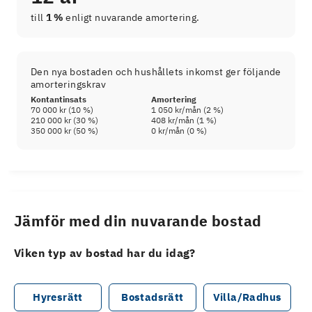
till
1 %
enligt nuvarande amortering.
Den nya bostaden och hushållets inkomst ger följande
amorteringskrav
Kontantinsats
Amortering
70 000 kr
(
10
%)
1 050 kr
/mån (
2
%)
210 000 kr
(
30
%)
408 kr
/mån (
1
%)
350 000 kr
(
50
%)
0 kr
/mån (
0
%)
Jämför med din nuvarande bostad
Viken typ av bostad har du idag?
Hyresrätt
Bostadsrätt
Villa/Radhus