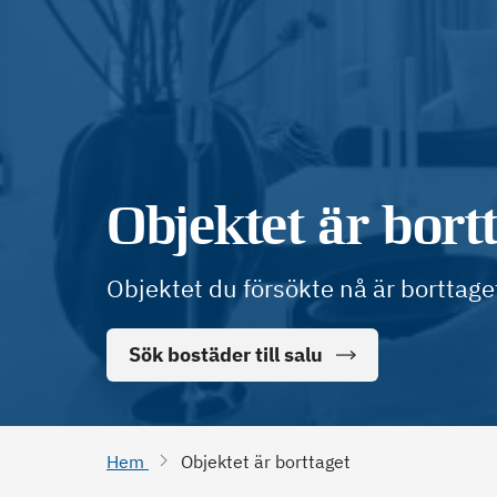
Objektet är bort
Objektet du försökte nå är borttage
Sök bostäder till salu
Hem
Objektet är borttaget