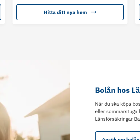
Hitta ditt nya hem
Bolån hos L
När du ska köpa bos
eller sommarstuga 
Länsförsäkringar Ba
Ansök om bolån