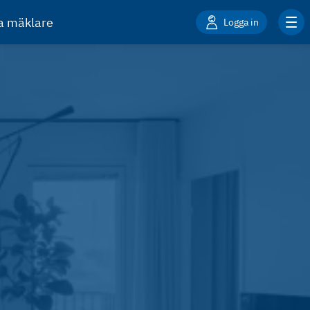
ta mäklare
Logga in