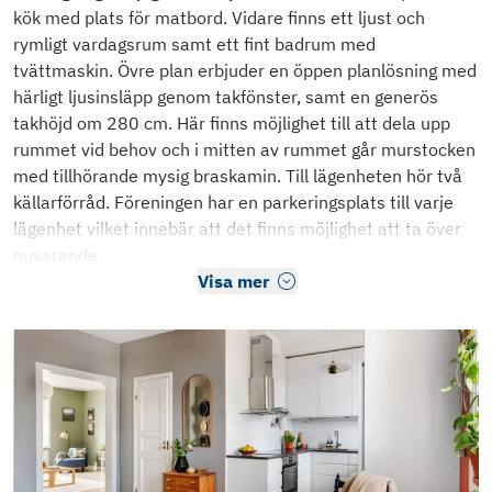
kök med plats för matbord. Vidare finns ett ljust och
rymligt vardagsrum samt ett fint badrum med
tvättmaskin. Övre plan erbjuder en öppen planlösning med
härligt ljusinsläpp genom takfönster, samt en generös
takhöjd om 280 cm. Här finns möjlighet till att dela upp
rummet vid behov och i mitten av rummet går murstocken
med tillhörande mysig braskamin. Till lägenheten hör två
källarförråd. Föreningen har en parkeringsplats till varje
lägenhet vilket innebär att det finns möjlighet att ta över
nuvarande
Visa mer