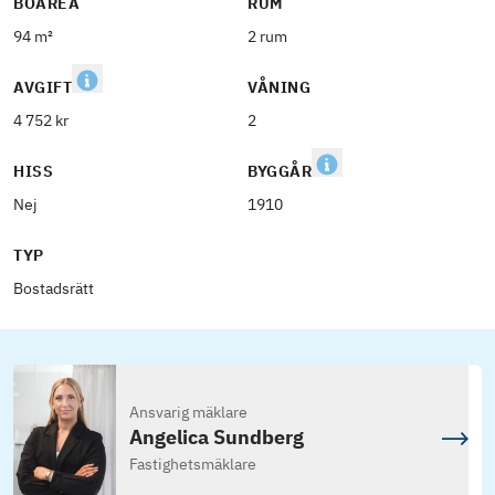
BOAREA
RUM
94 m²
2 rum
AVGIFT
VÅNING
4 752 kr
2
HISS
BYGGÅR
Nej
1910
TYP
Bostadsrätt
Ansvarig mäklare
Angelica Sundberg
Fastighetsmäklare