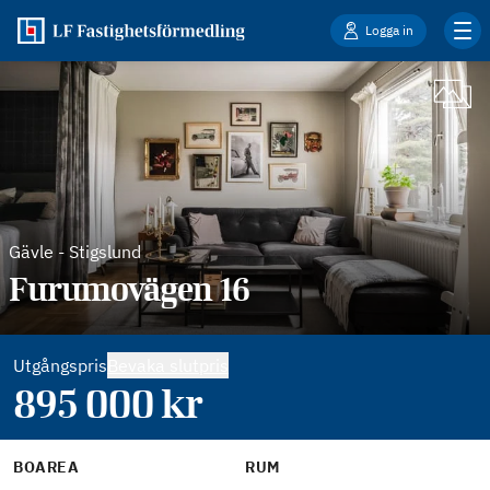
Logga in
Gävle
-
Stigslund
Furumovägen 16
Utgångspris
Bevaka slutpris
895 000
kr
BOAREA
RUM