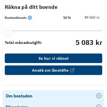
Räkna på ditt boende
kr
Kontantinsats
10 %
5 083 kr
Total månadsutgift:
Se hur vi räknat
Ansök om lånelöfte
Om bostaden