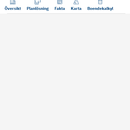
Översikt
Planlösning
Fakta
Karta
Boendekalkyl
Läs mer
Bra att tänka på vid köp
Sälj din bosta
Köper du bostad via oss kan vi
Att sälja sin bostad