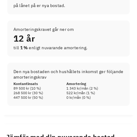
på lånet på er nya bostad.
Amorteringskravet går ner om
12 år
till
1 %
enligt nuvarande amortering.
Den nya bostaden och hushållets inkomst ger följande
amorteringskrav
Kontantinsats
Amortering
89 500 kr
(
10
%)
1 343 kr
/mån (
2
%)
268 500 kr
(
30
%)
522 kr
/mån (
1
%)
447 500 kr
(
50
%)
0 kr
/mån (
0
%)