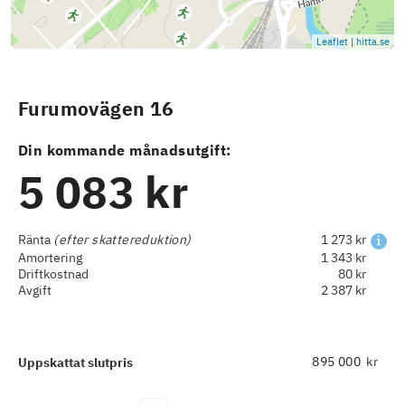
Leaflet
|
hitta.se
Furumovägen 16
Din kommande månadsutgift:
5 083 kr
Ränta
(efter skattereduktion)
1 273 kr
Amortering
1 343 kr
Driftkostnad
80 kr
Avgift
2 387 kr
kr
Uppskattat slutpris