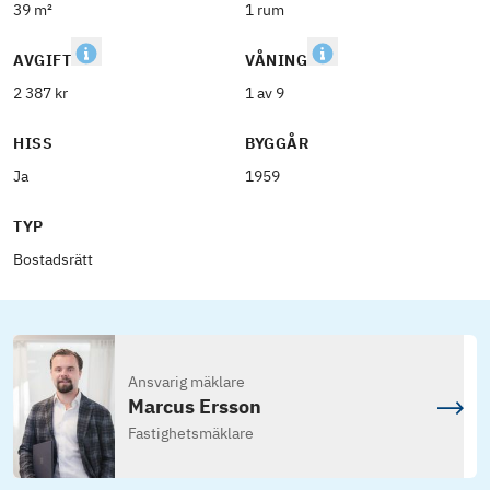
39 m²
1 rum
AVGIFT
VÅNING
2 387 kr
1 av 9
HISS
BYGGÅR
Ja
1959
TYP
Bostadsrätt
Ansvarig mäklare
Marcus Ersson
Fastighetsmäklare