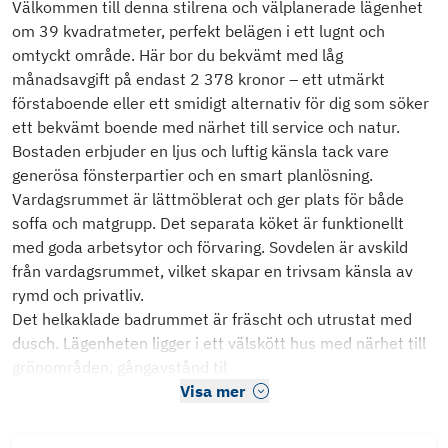
Välkommen till denna stilrena och välplanerade lägenhet
om 39 kvadratmeter, perfekt belägen i ett lugnt och
omtyckt område. Här bor du bekvämt med låg
månadsavgift på endast 2 378 kronor – ett utmärkt
förstaboende eller ett smidigt alternativ för dig som söker
ett bekvämt boende med närhet till service och natur.
Bostaden erbjuder en ljus och luftig känsla tack vare
generösa fönsterpartier och en smart planlösning.
Vardagsrummet är lättmöblerat och ger plats för både
soffa och matgrupp. Det separata köket är funktionellt
med goda arbetsytor och förvaring. Sovdelen är avskild
från vardagsrummet, vilket skapar en trivsam känsla av
rymd och privatliv.
Det helkaklade badrummet är fräscht och utrustat med
dusch. Lägenheten ligger i ett välskött hus med närhet till
grönområden, gångavstånd til
Visa mer