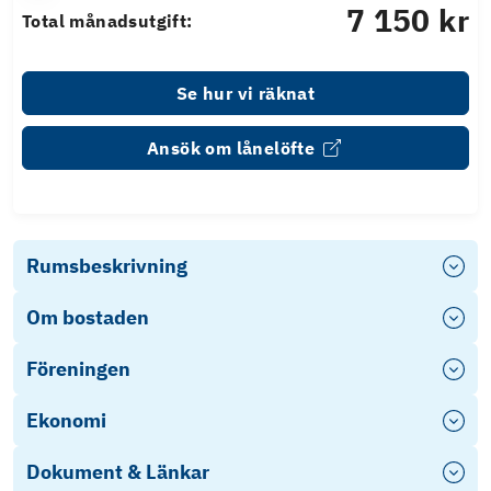
7 150 kr
Total månadsutgift:
Se hur vi räknat
Ansök om lånelöfte
Rumsbeskrivning
Om bostaden
Föreningen
Ekonomi
Dokument & Länkar