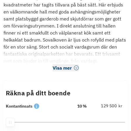
kvadratmeter har tagits tillvara på bäst sätt. Här erbjuds
en välkomnande hall med goda avhängningsmöjligheter
samt platsbyggd garderob med skjutdörrar som ger gott
om förvaringsutrymmen. I direkt anslutning till hallen
finner ni ett smakfullt och välplanerat kök samt ett
helkaklat badrum. Sovalkoven är ljus och rofylld med plats
för en stor säng. Stort och socialt vardagsrum där den
fantastiska originalparketten har bevarats. Ett trivsamt
rum som bjuder in till umgänge, från vardags
Visa mer
Räkna på ditt boende
kr
Kontantinsats
10 %