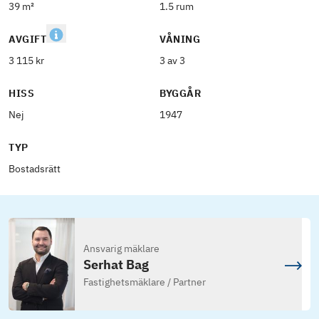
39 m²
1.5 rum
AVGIFT
VÅNING
3 115 kr
3 av 3
HISS
BYGGÅR
Nej
1947
TYP
Bostadsrätt
Ansvarig mäklare
Serhat Bag
Fastighetsmäklare / Partner