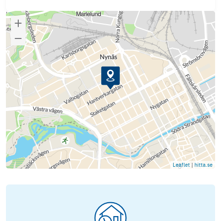
Leaflet
|
hitta.se