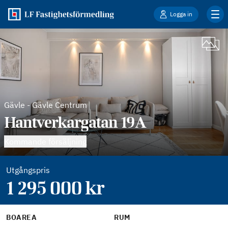
Logga in
Gävle
-
Gävle Centrum
Hantverkargatan 19A
Kommande försäljning
Utgångspris
1 295 000
kr
BOAREA
RUM