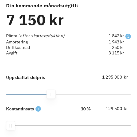
Din kommande månadsutgift:
7 150 kr
Ränta
(efter skattereduktion)
1 842 kr
Amortering
1 943 kr
Driftkostnad
250 kr
Avgift
3 115 kr
kr
Uppskattat slutpris
kr
Kontantinsats
10 %