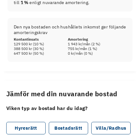
till
1 %
enligt nuvarande amortering.
Den nya bostaden och hushållets inkomst ger följande
amorteringskrav
Kontantinsats
Amortering
129 500 kr
(
10
%)
1 943 kr
/mån (
2
%)
388 500 kr
(
30
%)
755 kr
/mån (
1
%)
647 500 kr
(
50
%)
0 kr
/mån (
0
%)
Jämför med din nuvarande bostad
Viken typ av bostad har du idag?
Hyresrätt
Bostadsrätt
Villa/Radhus