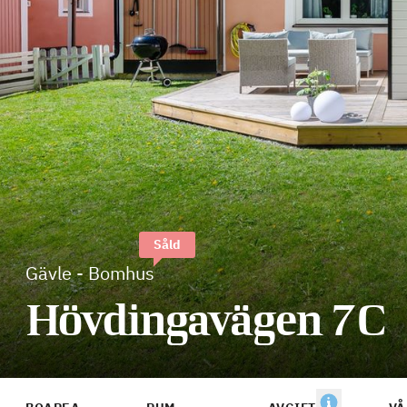
Såld
Gävle
-
Bomhus
Hövdingavägen 7C