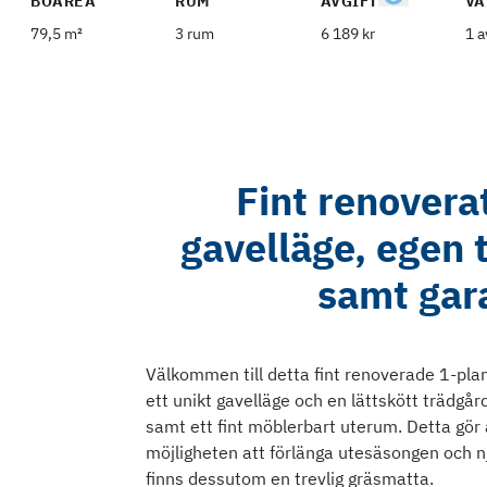
BOAREA
RUM
AVGIFT
VÅ
79,5 m²
3 rum
6 189 kr
1 a
Fint renover
gavelläge, egen
samt gara
Välkommen till detta fint renoverade 1-pl
ett unikt gavelläge och en lättskött trädgå
samt ett fint möblerbart uterum. Detta gör 
möjligheten att förlänga utesäsongen och n
finns dessutom en trevlig gräsmatta.