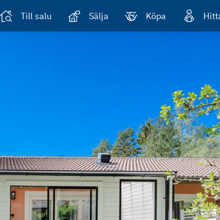
Till salu
Sälja
Köpa
Hit