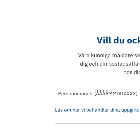
Vill du o
Våra kunniga mäklare ser 
dig och din bostadsaffä
hos dig
Personnummer (ÅÅÅÅMMDDXXXX)
Läs om hur vi behandlar dina uppgifte