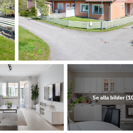
Se alla bilder (
1