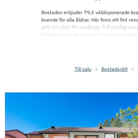
Bostaden erbjuder 79,5 väldisponerade kvadrat
boende för alla åldrar. Här finns ett fint 
gott om plats för umgänge. Två rymliga so
klädkammare. Badrummet har en duschplat
Till salu
Bostadsrätt