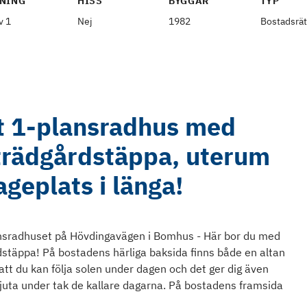
NING
HISS
BYGGÅR
TYP
v 1
Nej
1982
Bostadsrät
at 1-plansradhus med
 trädgårdstäppa, uterum
geplats i länga!
ansradhuset på Hövdingavägen i Bomhus - Här bor du med
rdstäppa! På bostadens härliga baksida finns både en altan
att du kan följa solen under dagen och det ger dig även
juta under tak de kallare dagarna. På bostadens framsida