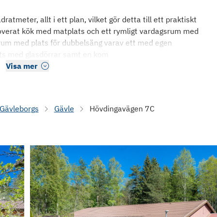
meter, allt i ett plan, vilket gör detta till ett praktiskt
renoverat kök med matplats och ett rymligt vardagsrum med
vrum med plats för dubbelsäng varav ett med egen
s med glasdörrar samt en kom
Visa mer
Gävleborgs
Gävle
Hövdingavägen 7C