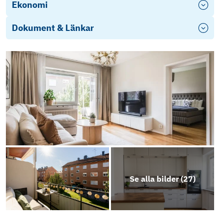
Ekonomi
Dokument & Länkar
fragelista-publik_2026-05-28_10-17
ÅR 2024
Energideklaration
Stadgar BRF Belgien 2024
Objektsbeskrivning
Se alla bilder (
27
)