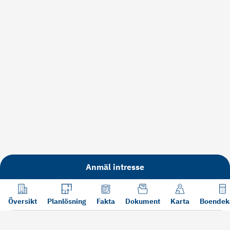
Anmäl intresse
Översikt
Planlösning
Fakta
Dokument
Karta
Boendek