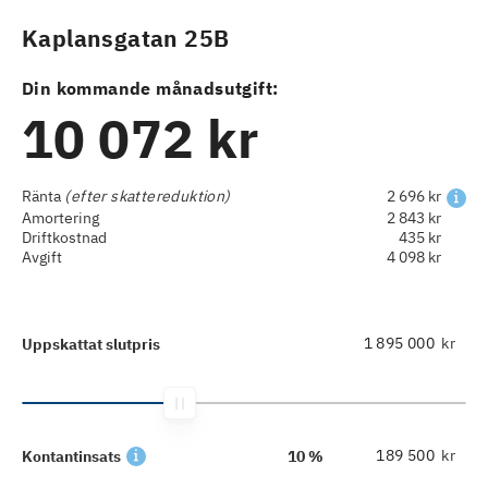
Kaplansgatan 25B
Din kommande månadsutgift:
10 072 kr
Ränta
(efter skattereduktion)
2 696 kr
Amortering
2 843 kr
Driftkostnad
435 kr
Avgift
4 098 kr
kr
Uppskattat slutpris
kr
Kontantinsats
10 %