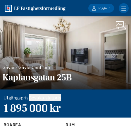
Logga in
Gävle
-
Gävle Centrum
Kaplansgatan 25B
Utgångspris
Bevaka slutpris
1 895 000
kr
BOAREA
RUM