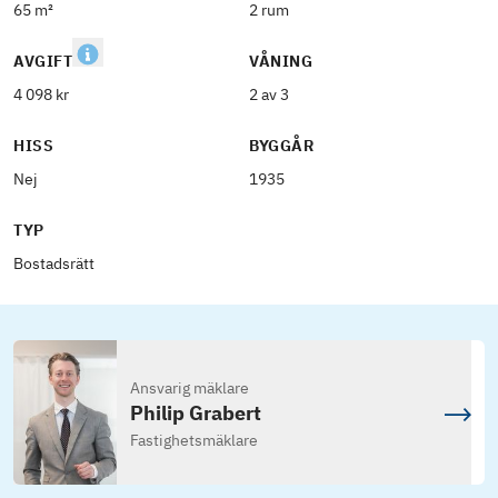
65 m²
2 rum
AVGIFT
VÅNING
4 098 kr
2 av 3
HISS
BYGGÅR
Nej
1935
TYP
Bostadsrätt
Ansvarig mäklare
Philip Grabert
Fastighetsmäklare