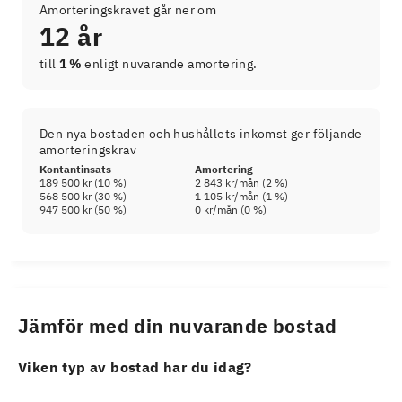
Amorteringskravet går ner om
12 år
till
1 %
enligt nuvarande amortering.
Den nya bostaden och hushållets inkomst ger följande
amorteringskrav
Kontantinsats
Amortering
189 500 kr
(
10
%)
2 843 kr
/mån (
2
%)
568 500 kr
(
30
%)
1 105 kr
/mån (
1
%)
947 500 kr
(
50
%)
0 kr
/mån (
0
%)
Jämför med din nuvarande bostad
Viken typ av bostad har du idag?