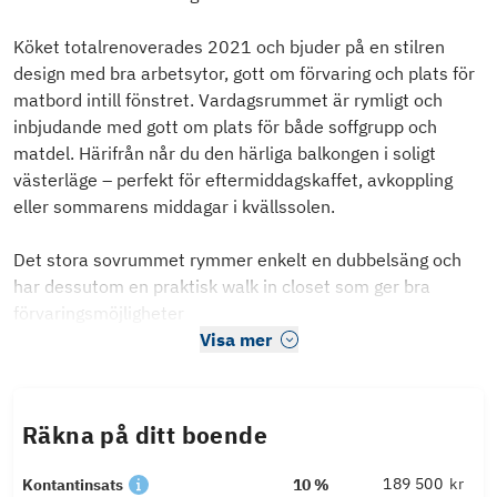
Köket totalrenoverades 2021 och bjuder på en stilren
design med bra arbetsytor, gott om förvaring och plats för
matbord intill fönstret. Vardagsrummet är rymligt och
inbjudande med gott om plats för både soffgrupp och
matdel. Härifrån når du den härliga balkongen i soligt
västerläge – perfekt för eftermiddagskaffet, avkoppling
eller sommarens middagar i kvällssolen.
Det stora sovrummet rymmer enkelt en dubbelsäng och
har dessutom en praktisk walk in closet som ger bra
förvaringsmöjligheter
Visa mer
Räkna på ditt boende
kr
Kontantinsats
10 %