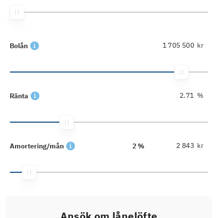
kr
Bolån
%
Ränta
kr
Amortering/mån
2 %
Ansök om lånelöfte