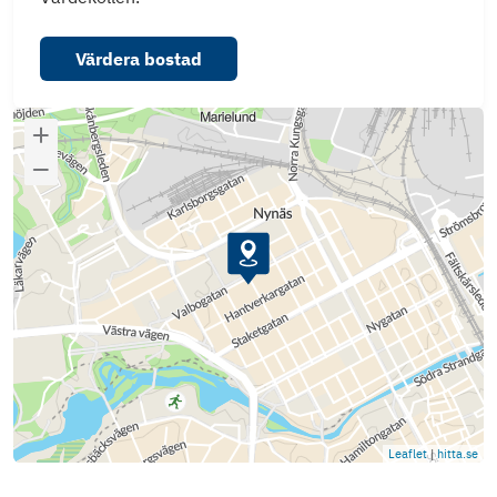
Värdera bostad
Leaflet
|
hitta.se