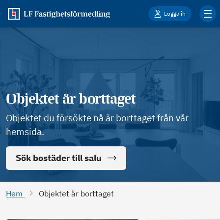
Logga in
Objektet är borttaget
Objektet du försökte nå är borttaget från vår
hemsida.
Sök bostäder till salu
Hem
Objektet är borttaget