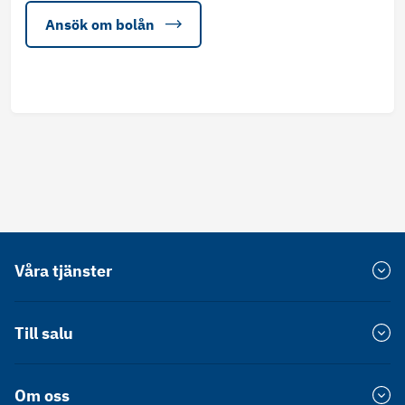
Ansök om bolån
Våra tjänster
Värdera bostad
Till salu
Försprång
Bostadsrätt Stockholm
Om oss