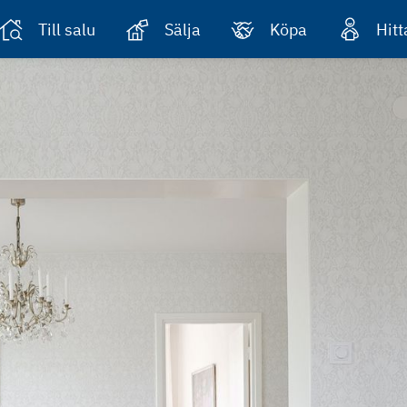
Till salu
Sälja
Köpa
Hit