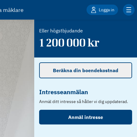
ta mäklare
Logga in
Eller högstbjudande
1 200 000
kr
Beräkna din boendekostnad
Intresseanmälan
Anmäl ditt intresse så håller vi dig uppdaterad.
Anmäl intresse