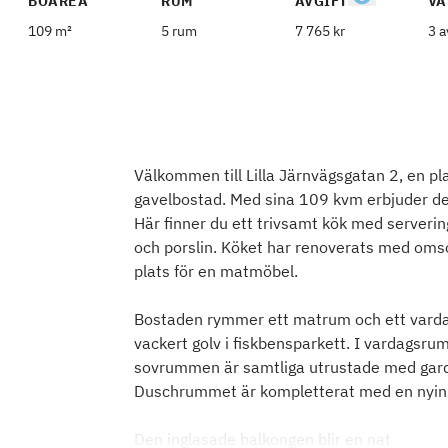
BOAREA
RUM
AVGIFT
VÅ
109 m²
5 rum
7 765 kr
3 a
Välkommen till Lilla Järnvägsgatan 2, en p
gavelbostad. Med sina 109 kvm erbjuder de
Här finner du ett trivsamt kök med serverin
och porslin. Köket har renoverats med omso
plats för en matmöbel.
Bostaden rymmer ett matrum och ett varda
vackert golv i fiskbensparkett. I vardagsru
sovrummen är samtliga utrustade med garder
Duschrummet är kompletterat med en nyins
Den inglasade balkongen blir en nat