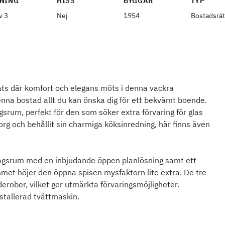
NING
HISS
BYGGÅR
TYP
v 3
Nej
1954
Bostadsrät
lats där komfort och elegans möts i denna vackra
nna bostad allt du kan önska dig för ett bekvämt boende.
gsrum, perfekt för den som söker extra förvaring för glas
rg och behållit sin charmiga köksinredning, här finns även
gsrum med en inbjudande öppen planlösning samt ett
mmet höjer den öppna spisen mysfaktorn lite extra. De tre
ober, vilket ger utmärkta förvaringsmöjligheter.
tallerad tvättmaskin.