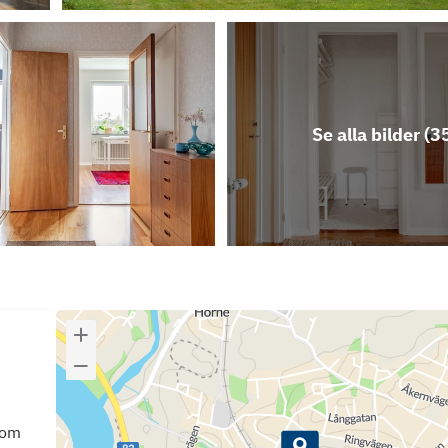
Se alla bilder (
3
som