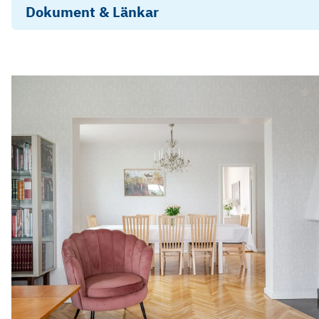
Dokument & Länkar
Energideklaration
Frågelista
Årsredovisning 2025
Objektsbeskrivning