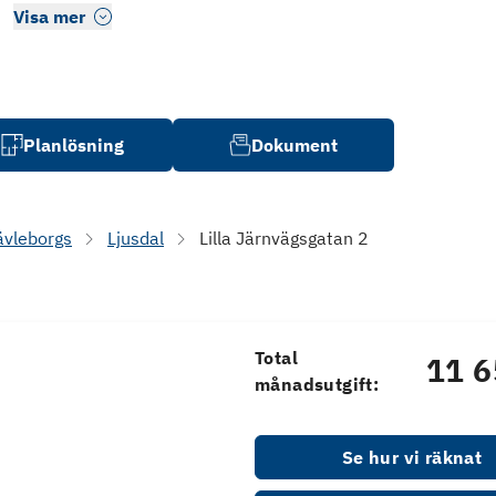
Visa mer
Planlösning
Dokument
ävleborgs
Ljusdal
Lilla Järnvägsgatan 2
Total
11 6
månadsutgift:
Se hur vi räknat