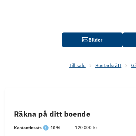
Bilder
Till salu
Bostadsrätt
G
Räkna på ditt boende
kr
Kontantinsats
10 %