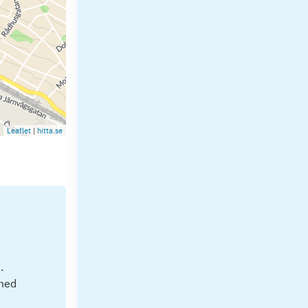
Leaflet
|
hitta.se
.
 med