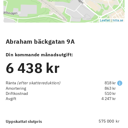
Leaflet
|
hitta.se
Abraham bäckgatan 9A
Din kommande månadsutgift:
6 438 kr
Ränta
(efter skattereduktion)
818 kr
Amortering
863 kr
Driftkostnad
510 kr
Avgift
4 247 kr
kr
Uppskattat slutpris