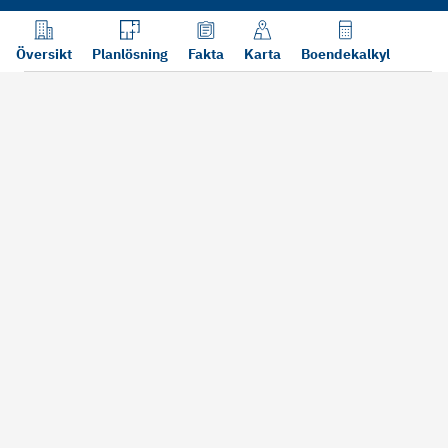
Översikt
Planlösning
Fakta
Karta
Boendekalkyl
Läs mer
Bra att tänka på vid köp
Sälj din bosta