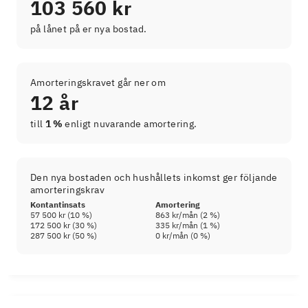
103 560 kr
på lånet på er nya bostad.
Amorteringskravet går ner om
12 år
till
1 %
enligt nuvarande amortering.
Den nya bostaden och hushållets inkomst ger följande
amorteringskrav
Kontantinsats
Amortering
57 500 kr
(
10
%)
863 kr
/mån (
2
%)
172 500 kr
(
30
%)
335 kr
/mån (
1
%)
287 500 kr
(
50
%)
0 kr
/mån (
0
%)