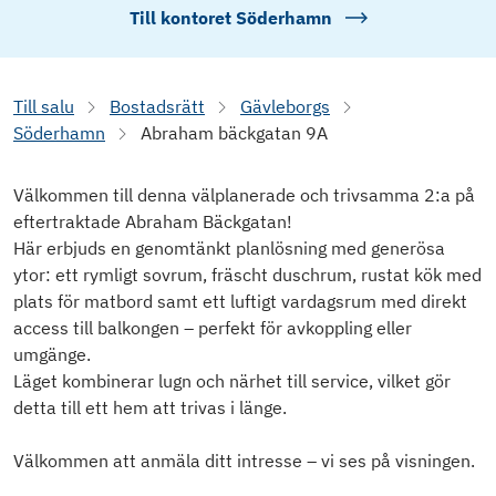
Till kontoret
Söderhamn
Till salu
Bostadsrätt
Gävleborgs
Söderhamn
Abraham bäckgatan 9A
Välkommen till denna välplanerade och trivsamma 2:a på
eftertraktade Abraham Bäckgatan!
Här erbjuds en genomtänkt planlösning med generösa
ytor: ett rymligt sovrum, fräscht duschrum, rustat kök med
plats för matbord samt ett luftigt vardagsrum med direkt
access till balkongen – perfekt för avkoppling eller
umgänge.
Läget kombinerar lugn och närhet till service, vilket gör
detta till ett hem att trivas i länge.
Välkommen att anmäla ditt intresse – vi ses på visningen.