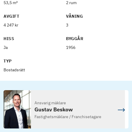
53,5 m²
2 rum
AVGIFT
VÅNING
4 247 kr
3
HISS
BYGGÅR
Ja
1956
TYP
Bostadsrätt
Ansvarig mäklare
Gustav Beskow
Fastighetsmäklare / Franchisetagare