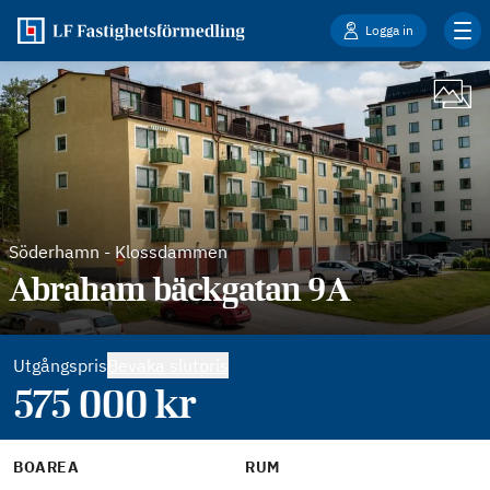
Logga in
Söderhamn
-
Klossdammen
Abraham bäckgatan 9A
Utgångspris
Bevaka slutpris
575 000
kr
BOAREA
RUM