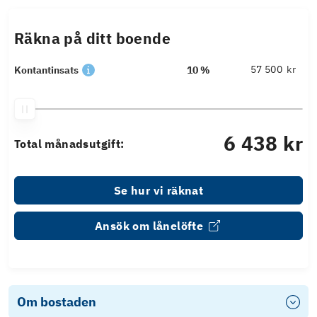
Räkna på ditt boende
kr
Kontantinsats
10 %
6 438 kr
Total månadsutgift:
Se hur vi räknat
Ansök om lånelöfte
Om bostaden