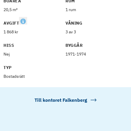
BOAREA
RUM
20,5 m²
1 rum
AVGIFT
VÅNING
1 868 kr
3 av 3
HISS
BYGGÅR
Nej
1971-1974
TYP
Bostadsrätt
Till kontoret
Falkenberg