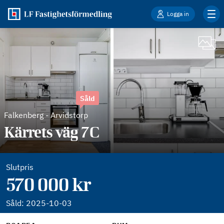
Logga in
Såld
Falkenberg
-
Arvidstorp
Kärrets väg 7C
Slutpris
570 000 kr
Såld:
2025-10-03