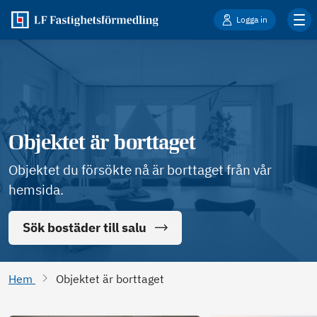
Logga in
Objektet är borttaget
Objektet du försökte nå är borttaget från vår
hemsida.
Sök bostäder till salu
Hem
Objektet är borttaget