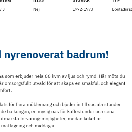
NING
HISS
BYGGÅR
TYP
v 3
Nej
1972-1973
Bostadsrät
d nyrenoverat badrum!
a som erbjuder hela 66 kvm av ljus och rymd. Här möts du
är omsorgsfullt utvald för att skapa en smakfull och elegant
mfort.
ts för flera möblemang och bjuder in till sociala stunder
sade balkongen, en mysig oas för kaffestunder och sena
tmärkta förvaringsmöjligheter, medan köket är
de matlagning och middagar.