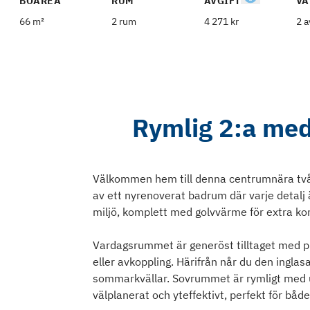
BOAREA
RUM
AVGIFT
VÅ
66 m²
2 rum
4 271 kr
2 a
Rymlig 2:a me
Välkommen hem till denna centrumnära två
av ett nyrenoverat badrum där varje detalj 
miljö, komplett med golvvärme för extra ko
Vardagsrummet är generöst tilltaget med pla
eller avkoppling. Härifrån når du den ingla
sommarkvällar. Sovrummet är rymligt med u
välplanerat och yteffektivt, perfekt för bå