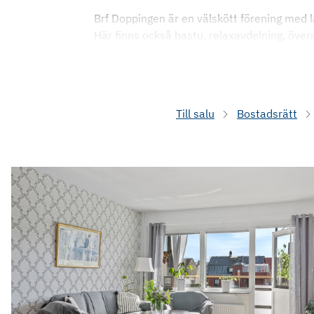
Brf Doppingen är en välskött förening med l
Här finns också bastu, relaxavdelning, öve
Till salu
Bostadsrätt