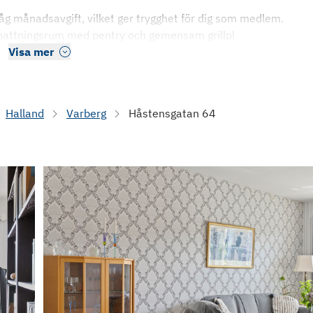
åg månadsavgift, vilket ger trygghet för dig som medlem.
rnattningsrum med pentry och gemensam grillpl
Visa mer
Halland
Varberg
Håstensgatan 64