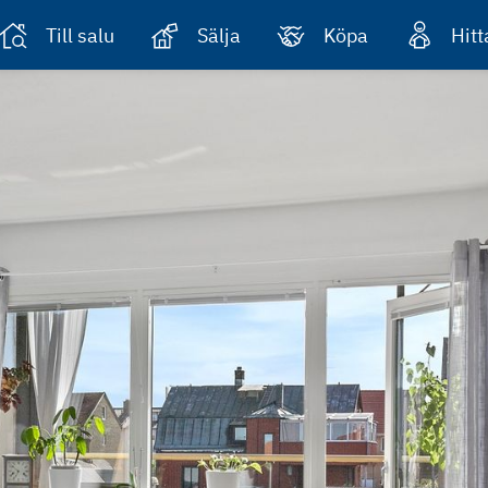
Till salu
Sälja
Köpa
Hit