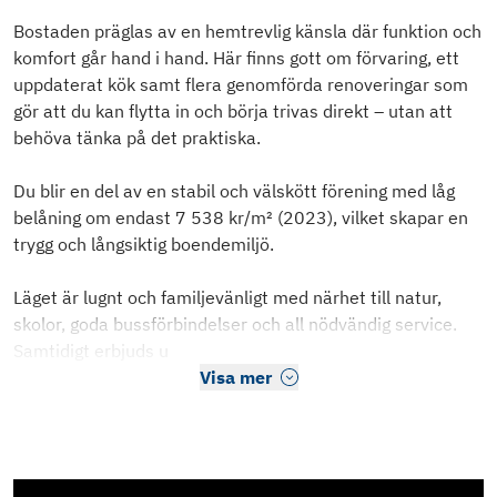
Bostaden präglas av en hemtrevlig känsla där funktion och
komfort går hand i hand. Här finns gott om förvaring, ett
uppdaterat kök samt flera genomförda renoveringar som
gör att du kan flytta in och börja trivas direkt – utan att
behöva tänka på det praktiska.
Du blir en del av en stabil och välskött förening med låg
belåning om endast 7 538 kr/m² (2023), vilket skapar en
trygg och långsiktig boendemiljö.
Läget är lugnt och familjevänligt med närhet till natur,
skolor, goda bussförbindelser och all nödvändig service.
Samtidigt erbjuds u
Visa mer