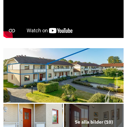
Se alla bilder (
10
)