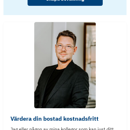
Värdera din bostad kostnadsfritt
Jag eller någon av mina kollegor som kan just ditt