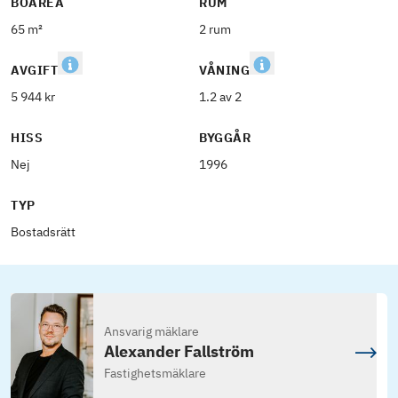
BOAREA
RUM
65 m²
2 rum
AVGIFT
VÅNING
5 944 kr
1.2 av 2
HISS
BYGGÅR
Nej
1996
TYP
Bostadsrätt
Ansvarig mäklare
Alexander Fallström
Fastighetsmäklare