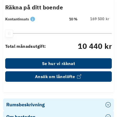
Räkna på ditt boende
kr
Kontantinsats
10 %
10 440 kr
Total månadsutgift:
Se hur vi räknat
Ansök om lånelöfte
Rumsbeskrivning
Om bostaden