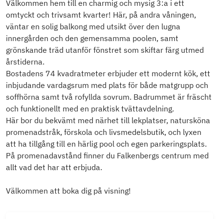
Välkommen hem till en charmig och mysig 3:a i ett
omtyckt och trivsamt kvarter! Här, på andra våningen,
väntar en solig balkong med utsikt över den lugna
innergården och den gemensamma poolen, samt
grönskande träd utanför fönstret som skiftar färg utmed
årstiderna.
Bostadens 74 kvadratmeter erbjuder ett modernt kök, ett
inbjudande vardagsrum med plats för både matgrupp och
soffhörna samt två rofyllda sovrum. Badrummet är fräscht
och funktionellt med en praktisk tvättavdelning.
Här bor du bekvämt med närhet till lekplatser, natursköna
promenadstråk, förskola och livsmedelsbutik, och lyxen
att ha tillgång till en härlig pool och egen parkeringsplats.
På promenadavstånd finner du Falkenbergs centrum med
allt vad det har att erbjuda.
Välkommen att boka dig på visning!