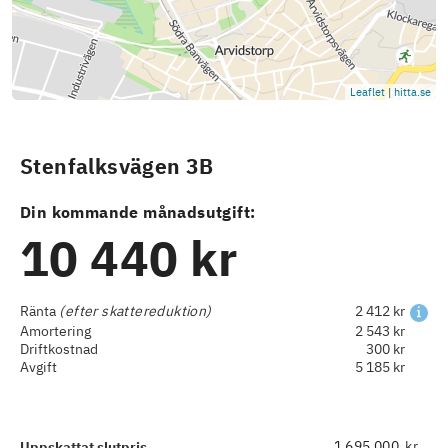
Leaflet
|
hitta.se
Stenfalksvägen 3B
Din kommande månadsutgift:
10 440 kr
Ränta
(efter skattereduktion)
2 412 kr
Amortering
2 543 kr
Driftkostnad
300 kr
Avgift
5 185 kr
kr
Uppskattat slutpris