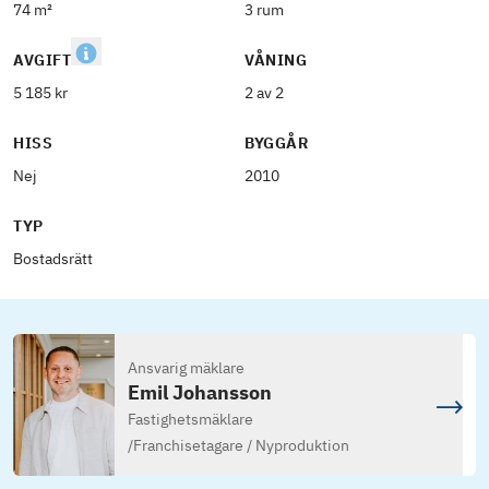
74 m²
3 rum
AVGIFT
VÅNING
5 185 kr
2 av 2
HISS
BYGGÅR
Nej
2010
TYP
Bostadsrätt
Ansvarig mäklare
Emil Johansson
Fastighetsmäklare
/
Franchisetagare / Nyproduktion