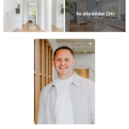
Se alla bilder (
26
)