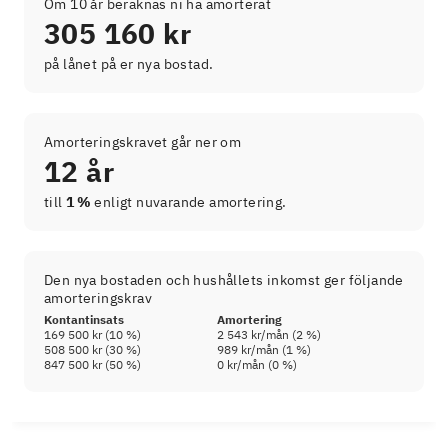
Om 10 år beräknas ni ha amorterat
305 160 kr
på lånet på er nya bostad.
Amorteringskravet går ner om
12 år
till
1 %
enligt nuvarande amortering.
Den nya bostaden och hushållets inkomst ger följande
amorteringskrav
Kontantinsats
Amortering
169 500 kr
(
10
%)
2 543 kr
/mån (
2
%)
508 500 kr
(
30
%)
989 kr
/mån (
1
%)
847 500 kr
(
50
%)
0 kr
/mån (
0
%)