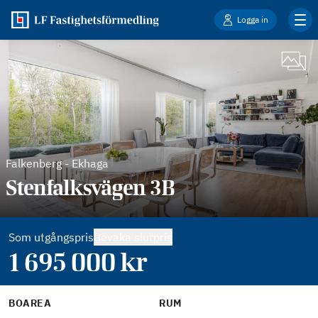
Logga in
Falkenberg
-
Ekhaga
Stenfalksvägen 3B
Som utgångspris
Bevaka slutpris
1 695 000
kr
BOAREA
RUM