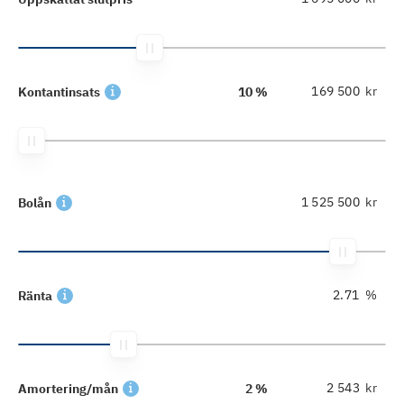
kr
Kontantinsats
10 %
kr
Bolån
%
Ränta
kr
Amortering/mån
2 %