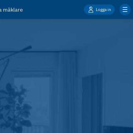
ta mäklare
Logga in