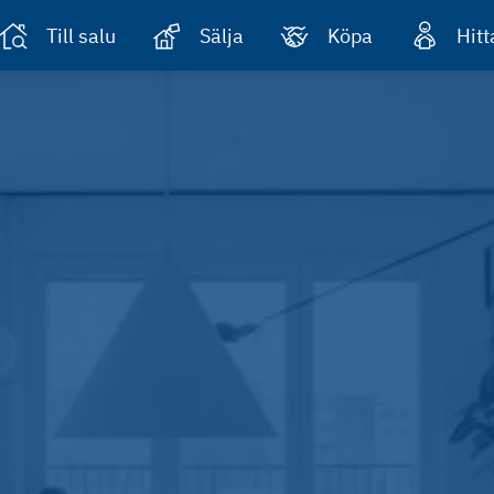
Till salu
Sälja
Köpa
Hit