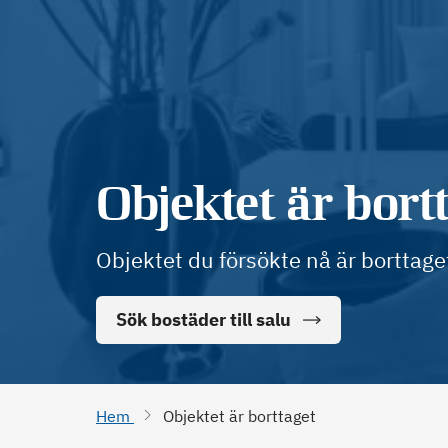
Objektet är bort
Objektet du försökte nå är borttage
Sök bostäder till salu
Hem
Objektet är borttaget