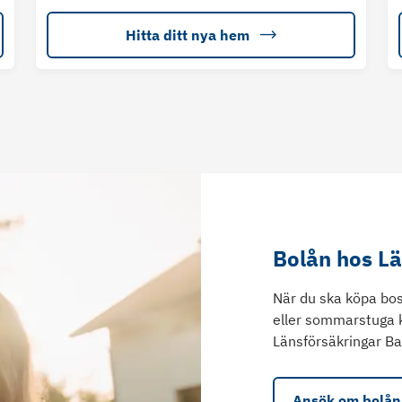
Hitta ditt nya hem
Bolån hos L
När du ska köpa bos
eller sommarstuga 
Länsförsäkringar Ba
Ansök om bolån