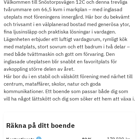
Välkommen till Snöstorpsvägen 12C och denna trevliga
tvårummare om 66,5 kvm i markplan – med inglasad
uteplats mot föreningens innergård. Här bor du bekvämt
och trivsamt i en välplanerad bostad med generösa ytor,
fina ljusinsläpp och praktiska lösningar i vardagen.
Lägenheten erbjuder ett luftigt vardagsrum, rymligt kök
med matplats, stort sovrum och ett badrum i två delar –
med både tvättmaskin och gott om förvaring. Den
inglasade uteplatsen blir snabbt en favoritplats för
avkoppling större delen av året.
Här bor du i en stabil och välskött förening med närhet till
centrum, mataffärer, skolor, natur och goda
kommunikationer. Ett boende som passar både dig som
vill ha något lättskött och dig som söker ett hem att växa i.
Räkna på ditt boende