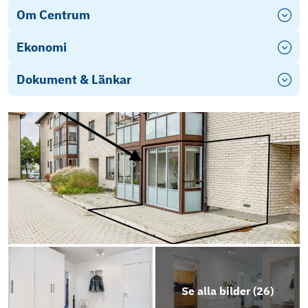
Om Centrum
Ekonomi
Dokument & Länkar
Riksbyggen_BRF_Halmstadshus_nr_5
Energideklaration
RBF_Halmstadshus_nr_5-Stadgar
Se alla bilder (
26
)