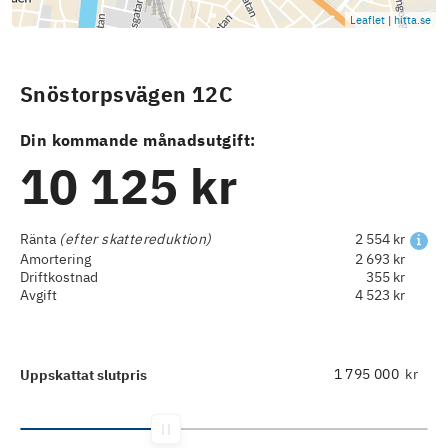
Leaflet
|
hitta.se
Snöstorpsvägen 12C
Din kommande månadsutgift:
10 125 kr
Ränta
(efter skattereduktion)
2 554 kr
Amortering
2 693 kr
Driftkostnad
355 kr
Avgift
4 523 kr
kr
Uppskattat slutpris