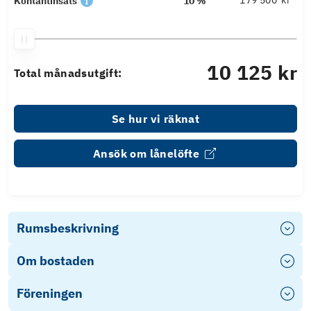
kr
Kontantinsats
10 %
10 125 kr
Total månadsutgift:
Se hur vi räknat
Ansök om lånelöfte
Rumsbeskrivning
Om bostaden
Föreningen